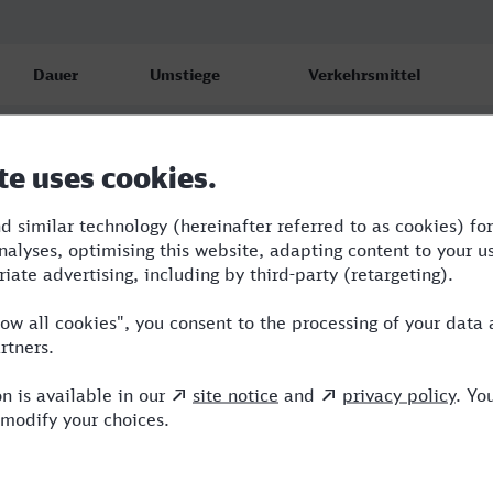
Dauer
Umstiege
Verkehrsmittel
1:51
1
NX,ICE
2:10
1
NX
2:10
1
NX