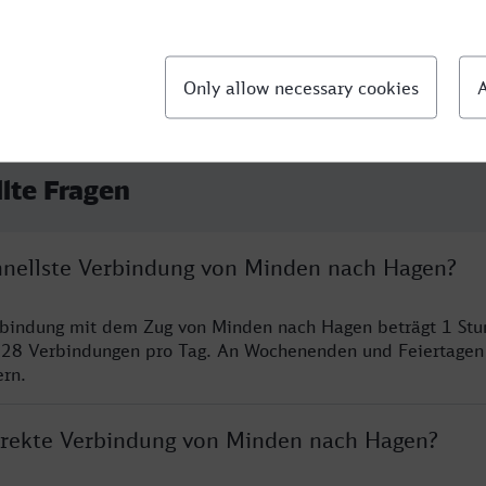
llte Fragen
chnellste Verbindung von Minden nach Hagen?
erbindung mit dem Zug von Minden nach Hagen beträgt 1 St
 28 Verbindungen pro Tag. An Wochenenden und Feiertagen 
ern.
direkte Verbindung von Minden nach Hagen?