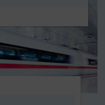
Metanavigatio