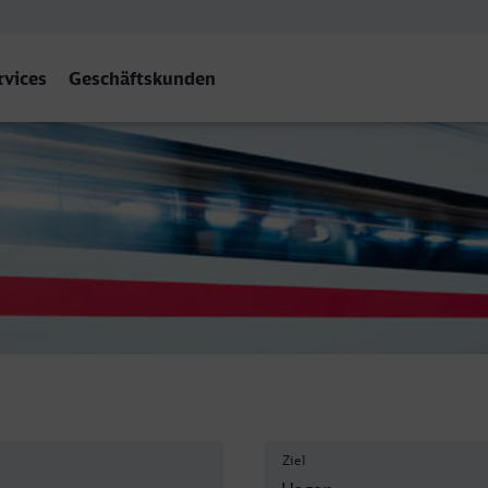
rvices
Geschäftskunden
bf
Ziel