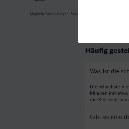
Mögliche Verbindungen, Stand: 2026-08-05 10:37
Häufig geste
Was ist die s
Die schnellste V
Minuten mit etwa
die Reisezeit änd
Gibt es eine 