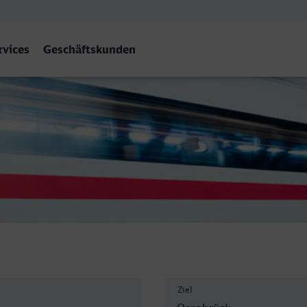
rvices
Geschäftskunden
abrück Hbf
Ziel