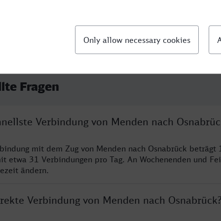
llte Fragen
chnellste Verbindung von Menden nach Osnabrüc
erbindung mit dem Zug von Menden nach Osnabrück beträgt 
it etwa 31 Verbindungen pro Tag. An Wochenenden und Fei
sezeit ändern.
direkte Verbindung von Menden nach Osnabrück