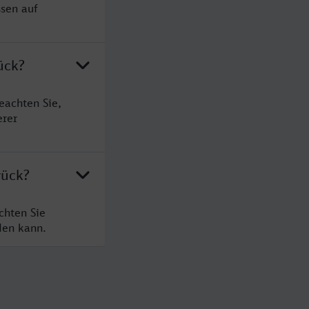
sen auf
ück?
eachten Sie,
erer
rück?
chten Sie
den kann.