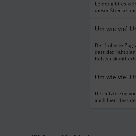
Leider gibt es ke
dieser Strecke mi
Um wie viel U
Der früheste Zug 
dass der Fahrplan
Reiseauskunft erha
Um wie viel U
Der letzte Zug vo
auch hier, dass d