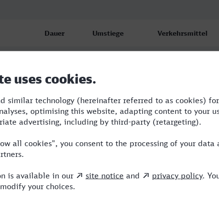
Dauer
Umstiege
Verkehrsmittel
f
1:40
2
RB,RE,ICE
f
2:15
3
RB,RE,NX
f
2:15
3
RB,RE,NX