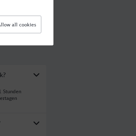
k?
1 Stunden
ertagen
?