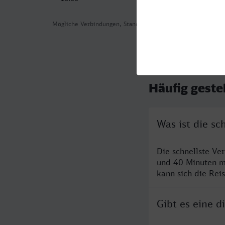
Mögliche Verbindungen, Stand: 2026-08-03 06:56
Häufig geste
Was ist die s
Die schnellste V
und 40 Minuten m
kann sich die Rei
Gibt es eine 