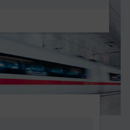
Metanavigatio