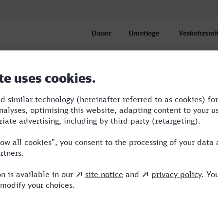
Dauer
Umstiege
Verkehrsmit
5:13
5
RB,RE,NX,I
6:13
6
RB,CAN,ABR
bahnhof Bussteig 8
6:49
5
RB,ABR,BUS