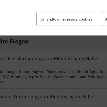
llte Fragen
chnellste Verbindung von Menden nach Halle?
erbindung mit dem Zug von Menden nach Halle beträgt 5 St
 40 Verbindungen pro Tag. An Wochenenden und Feiertagen 
ern.
direkte Verbindung von Menden nach Halle?