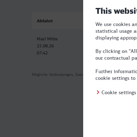
Abfahrt
Ankunft
Marl Mitte
Stuttgart Hbf
15.08.26
15.08.26
07:42
12:02
Mögliche Verbindungen, Stand: 2026-08-01 06:05
Häufig geste
Was ist die sc