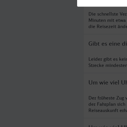
Die schnellste Ve
Minuten mit etwa
die Reisezeit änd
Gibt es eine d
Leider gibt es kei
Strecke mindesten
Um wie viel Uh
Der früheste Zug 
der Fahrplan sich
Reiseauskunft erha