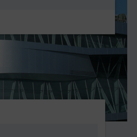
Metanavigatio