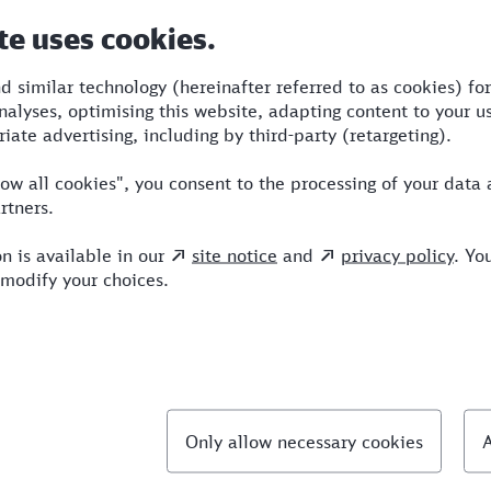
Dauer
Umstiege
Verkehrsmittel
4:20
2
S,ICE,IC
llte Fragen
hnellste Verbindung von Marl nach Stuttgart?