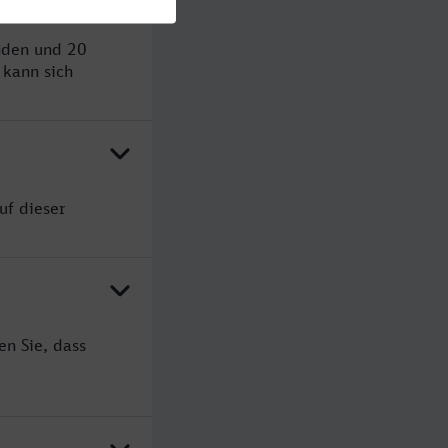
unden und 20
kann sich
uf dieser
en Sie, dass