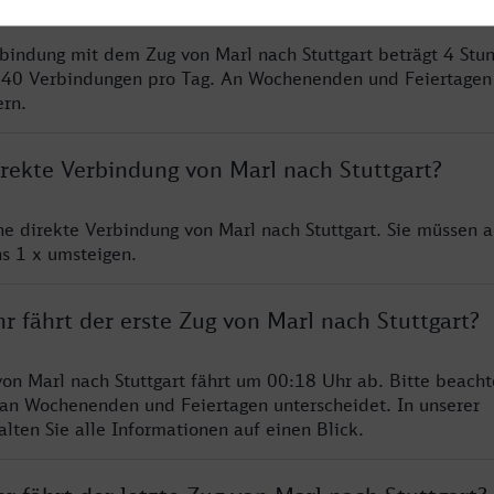
rbindung mit dem Zug von Marl nach Stuttgart beträgt 4 St
 40 Verbindungen pro Tag. An Wochenenden und Feiertagen 
ern.
irekte Verbindung von Marl nach Stuttgart?
ne direkte Verbindung von Marl nach Stuttgart. Sie müssen a
s 1 x umsteigen.
r fährt der erste Zug von Marl nach Stuttgart?
von Marl nach Stuttgart fährt um 00:18 Uhr ab. Bitte beacht
 an Wochenenden und Feiertagen unterscheidet. In unserer
lten Sie alle Informationen auf einen Blick.