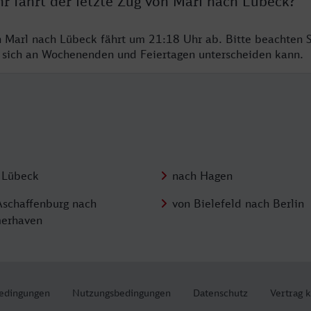
r fährt der letzte Zug von Marl nach Lübeck?
n Marl nach Lübeck fährt um 21:18 Uhr ab. Bitte beachten S
 sich an Wochenenden und Feiertagen unterscheiden kann.
 Lübeck
nach Hagen
Aschaffenburg nach
von Bielefeld nach Berlin
erhaven
edingungen
Nutzungsbedingungen
Datenschutz
Vertrag 