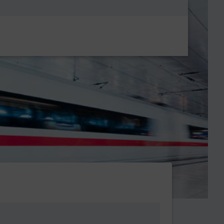
Metanavigatio