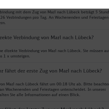
rbindung mit dem Zug von Marl nach Lübeck beträgt 5 Stun
 26 Verbindungen pro Tag. An Wochenenden und Feiertagen 
ern.
direkte Verbindung von Marl nach Lübeck?
ine direkte Verbindung von Marl nach Lübeck. Sie müssen au
s 1 x umsteigen.
hr fährt der erste Zug von Marl nach Lübeck?
von Marl nach Lübeck fährt um 00:18 Uhr ab. Bitte beachten
 an Wochenenden und Feiertagen unterscheidet. In unserer
lten Sie alle Informationen auf einen Blick.