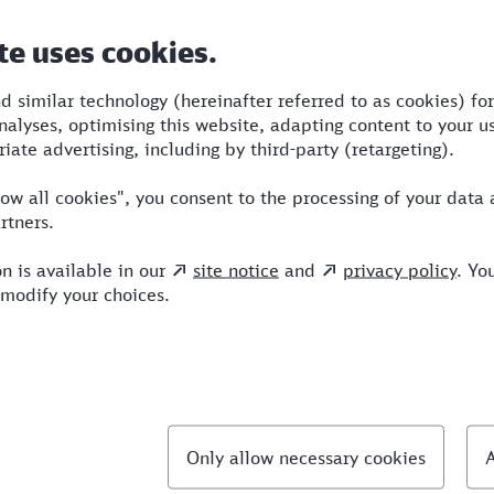
Dauer
Umstiege
Verkehrsmittel
5:38
4
BUS,S,RE,ICE
llte Fragen
chnellste Verbindung von Marl nach Lübeck?