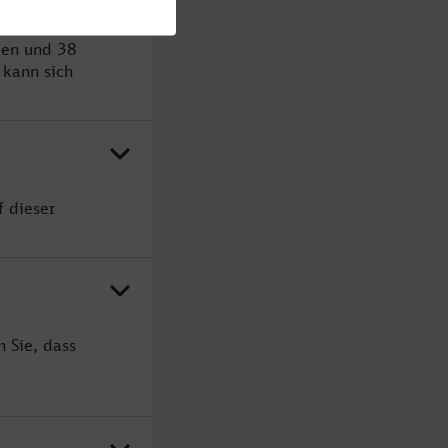
den und 38
kann sich
f dieser
 Sie, dass