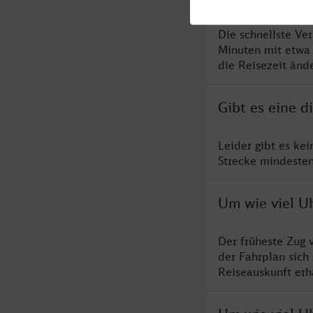
Die schnellste Ve
Minuten mit etwa
die Reisezeit änd
Gibt es eine 
Leider gibt es ke
Strecke mindesten
Um wie viel U
Der früheste Zug 
der Fahrplan sich
Reiseauskunft erha