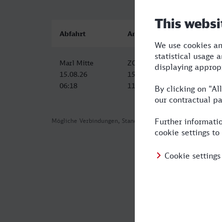
Abfahrt
Ankunft
Marl Mitte
ZOB/Hauptbahnhof, Lübeck
15.08.26
15.08.26
06:18
11:56
Mögliche Verbindungen, Stand: 2026-08-01 06:08
Häufig geste
Was ist die s