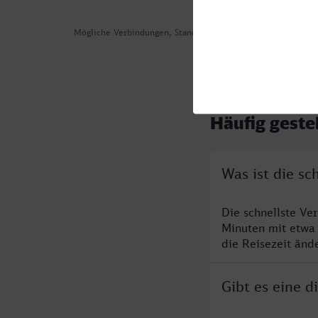
Mögliche Verbindungen, Stand: 2026-08-05 15:47
Häufig geste
Was ist die sc
Die schnellste Ve
Minuten mit etwa
die Reisezeit änd
Gibt es eine d