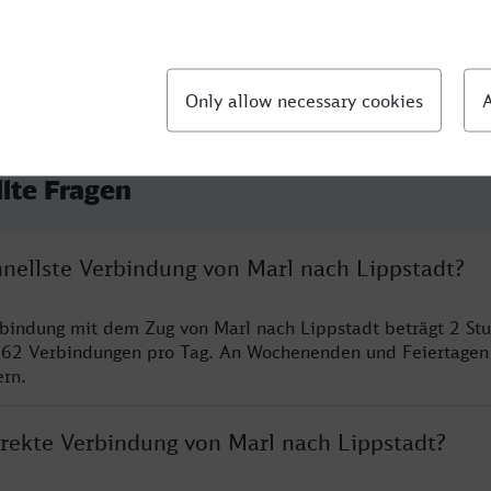
llte Fragen
hnellste Verbindung von Marl nach Lippstadt?
rbindung mit dem Zug von Marl nach Lippstadt beträgt 2 S
 62 Verbindungen pro Tag. An Wochenenden und Feiertagen 
ern.
irekte Verbindung von Marl nach Lippstadt?