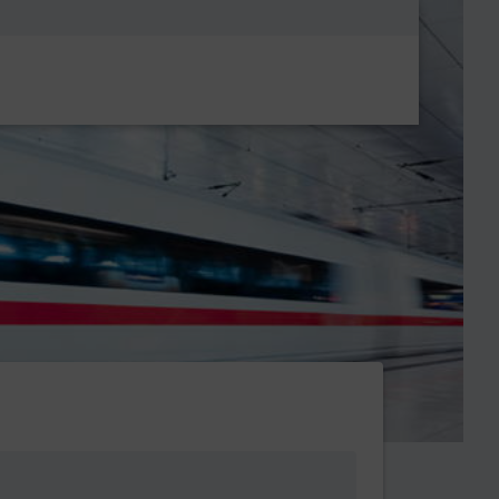
Metanavigatio