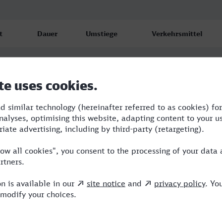
t
Dauer
Umstiege
Verkehrsmittel
dt
2:12
3
S,RE,NX
6
dt
2:24
3
BUS,RE,NX
6
dt
3:34
3
BUS,RRB,ERB,NX
6