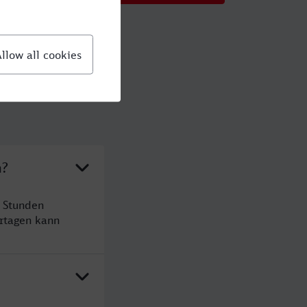
h?
2 Stunden
rtagen kann