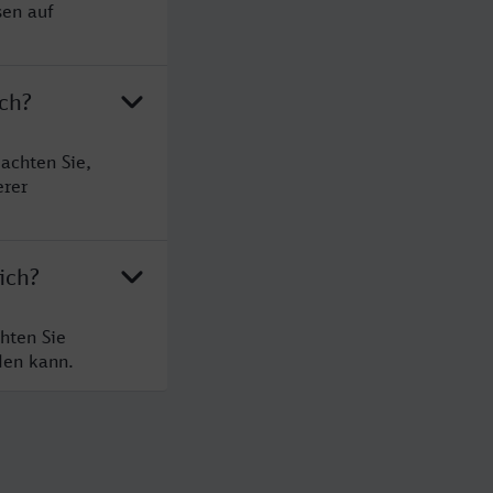
sen auf
ch?
achten Sie,
erer
ich?
hten Sie
den kann.