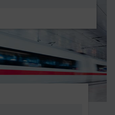
Metanavigatio