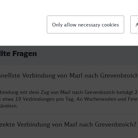
llte Fragen
chnellste Verbindung von Marl nach Grevenbroic
rbindung mit dem Zug von Marl nach Grevenbroich beträgt 
t etwa 19 Verbindungen pro Tag. An Wochenenden und Feie
 ändern.
direkte Verbindung von Marl nach Grevenbroich?