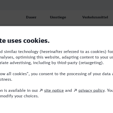
Dauer
Umstiege
Verkehrsmittel
oich
2:01
2
S,NX,VIA
oich
3:15
3
BUS,RE,ICE,VIA
oich
3:18
3
BUS,RRB,ICE,VIA