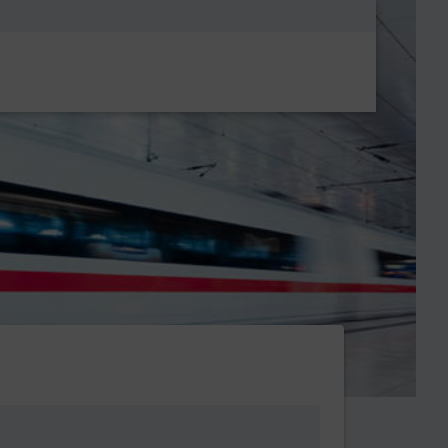
Metanavigatio