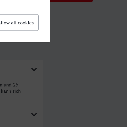
en und 25
kann sich