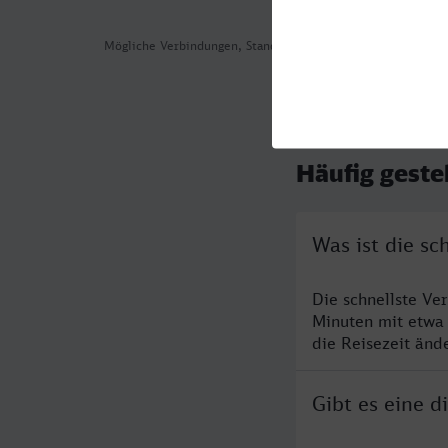
Mögliche Verbindungen, Stand: 2026-08-05 10:55
Häufig geste
Was ist die sc
Die schnellste Ve
Minuten mit etwa
die Reisezeit änd
Gibt es eine 