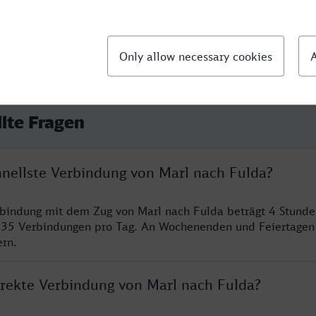
llte Fragen
hnellste Verbindung von Marl nach Fulda?
rbindung mit dem Zug von Marl nach Fulda beträgt 4 Stund
 35 Verbindungen pro Tag. An Wochenenden und Feiertagen 
ern.
direkte Verbindung von Marl nach Fulda?