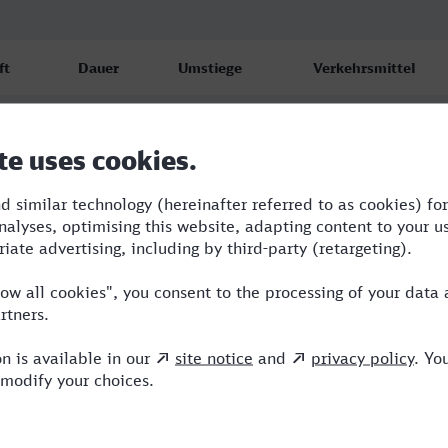
ft
Dauer
Umstiege
Verkehrsmittel
4:25
4
S,RE,NX,ICE
26
4:37
4
BUS,RE,NX,ICE
26
8:36
3
BUS,RRB,ICE
26