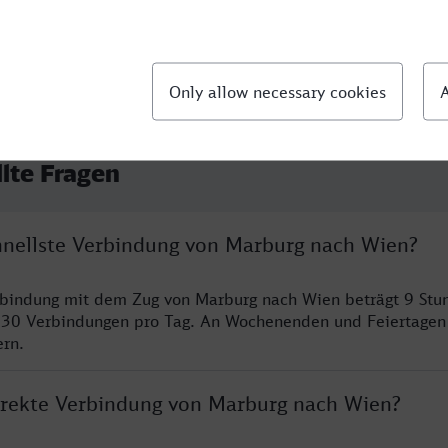
llte Fragen
chnellste Verbindung von Marburg nach Wien?
erbindung mit dem Zug von Marburg nach Wien beträgt 9 St
 30 Verbindungen pro Tag. An Wochenenden und Feiertagen 
ern.
direkte Verbindung von Marburg nach Wien?