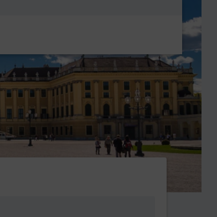
Metanavigatio