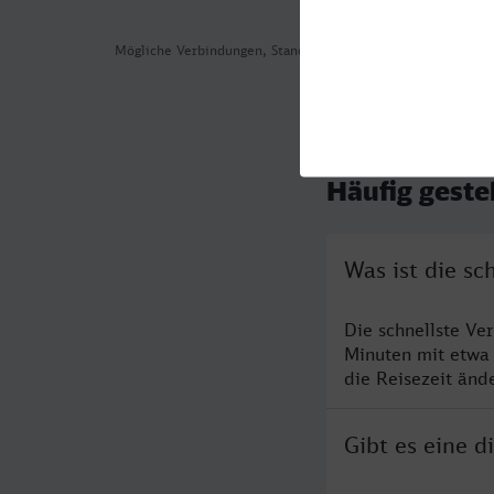
Mögliche Verbindungen, Stand: 2026-08-05 17:06
Häufig geste
Was ist die s
Die schnellste V
Minuten mit etwa
die Reisezeit änd
Gibt es eine 