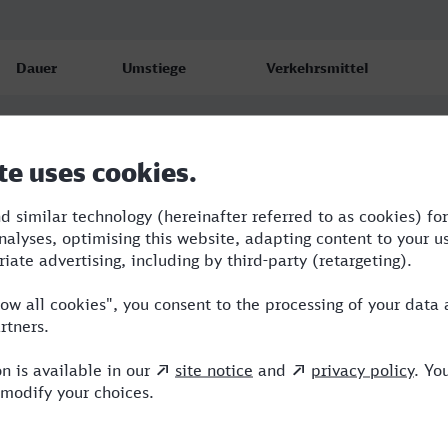
Dauer
Umstiege
Verkehrsmittel
9:11
2
RE,ICE,EC
9:56
2
RJX,RE,ICE
12:52
3
RJX,BRB,ICE,HLB