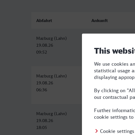
Abfahrt
Ankunft
Marburg (Lahn)
Bayreuth Hbf
19.08.26
19.08.26
09:52
14:55
Marburg (Lahn)
Hauptbahnhof, Bayreu
19.08.26
19.08.26
06:36
11:55
Marburg (Lahn)
Bayreuth Hbf
19.08.26
20.08.26
18:05
00:07