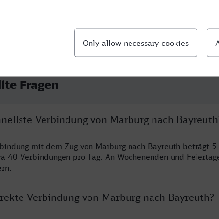
llte Fragen
chnellste Verbindung von Marburg nach Bayreuth
rbindung mit dem Zug von Marburg nach Bayreuth beträgt 5
wa 40 Verbindungen pro Tag. An Wochenenden und Feiertage
ern.
direkte Verbindung von Marburg nach Bayreuth?