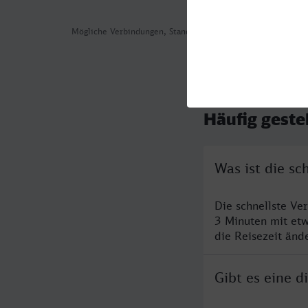
Mögliche Verbindungen, Stand: 2026-08-05 13:55
Häufig geste
Was ist die s
Die schnellste Ve
3 Minuten mit et
die Reisezeit änd
Gibt es eine 