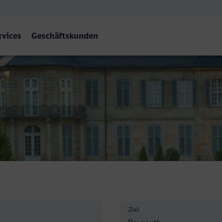
rvices
Geschäftskunden
 Hbf
Ziel