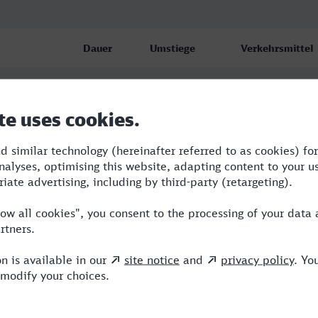
Dauer
Umstiege
Verkehrsmittel
5:03
3
RE,ICE
th
5:19
2
BUS,RE,ICE
6:02
3
RE,AG,ICE