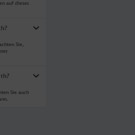
en auf dieser
th?
achten Sie,
erer
uth?
hten Sie auch
ann.