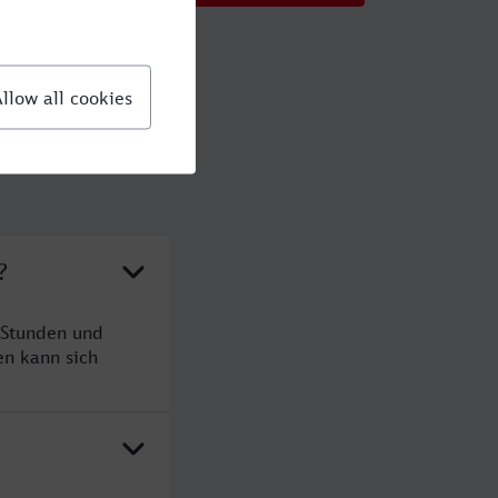
?
 Stunden und
n kann sich