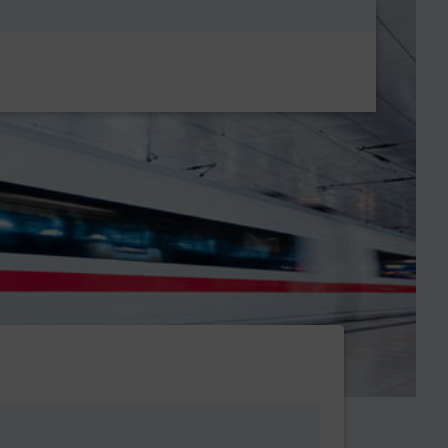
Metanavigatio