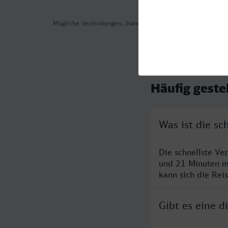
Mögliche Verbindungen, Stand: 2026-08-08 06:12
Häufig geste
Was ist die s
Die schnellste V
und 21 Minuten m
kann sich die Rei
Gibt es eine 