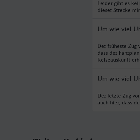
Leider gibt es ke
dieser Strecke mi
Um wie viel U
Der früheste Zug 
dass der Fahrplan
Reiseauskunft erha
Um wie viel U
Der letzte Zug vo
auch hier, dass d