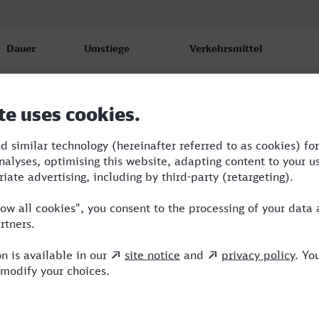
Dauer
Umstiege
Verkehrsmittel
3:21
1
ABR,ICE
3:47
2
ABR,ICE
3:29
2
ICE,EB