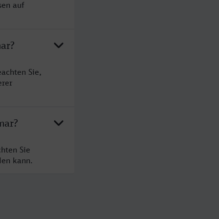
sen auf
ar?
achten Sie,
erer
mar?
hten Sie
den kann.