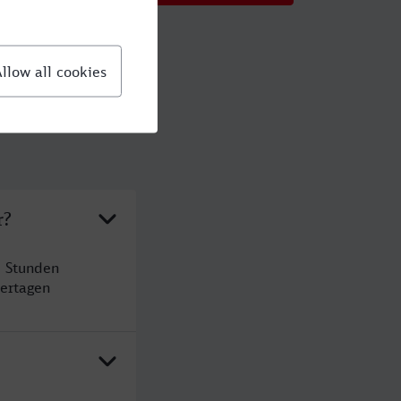
r?
3 Stunden
ertagen