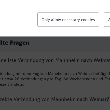
llte Fragen
chnellste Verbindung von Mannheim nach Weima
erbindung mit dem Zug von Mannheim nach Weimar beträgt 
it etwa 26 Verbindungen pro Tag. An Wochenenden und Fei
sezeit ändern.
direkte Verbindung von Mannheim nach Weimar?