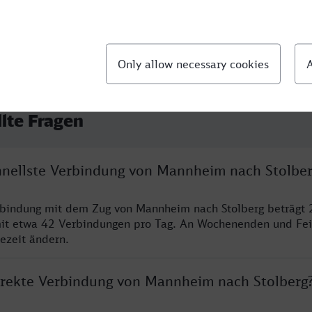
llte Fragen
chnellste Verbindung von Mannheim nach Stolbe
rbindung mit dem Zug von Mannheim nach Stolberg beträgt 
it etwa 42 Verbindungen pro Tag. An Wochenenden und Fei
sezeit ändern.
direkte Verbindung von Mannheim nach Stolberg