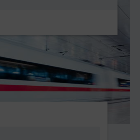
Metanavigatio