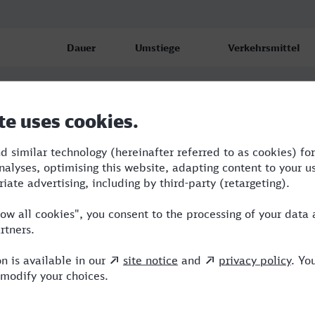
Dauer
Umstiege
Verkehrsmittel
2:22
2
S,RE,ICE
2:23
1
ICE,NX
3:27
2
ICE,NX