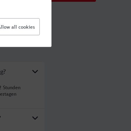
rg?
2 Stunden
ertagen
?