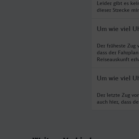
Leider gibt es ke
dieser Strecke mi
Um wie viel U
Der früheste Zug 
dass der Fahrplan
Reiseauskunft erha
Um wie viel U
Der letzte Zug vo
auch hier, dass d