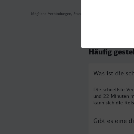
Mögliche Verbindungen, Stand: 2026-08-06 04:04
Häufig geste
Was ist die s
Die schnellste Ve
und 22 Minuten m
kann sich die Rei
Gibt es eine 