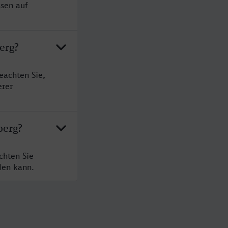
ssen auf
erg?
eachten Sie,
erer
berg?
chten Sie
den kann.