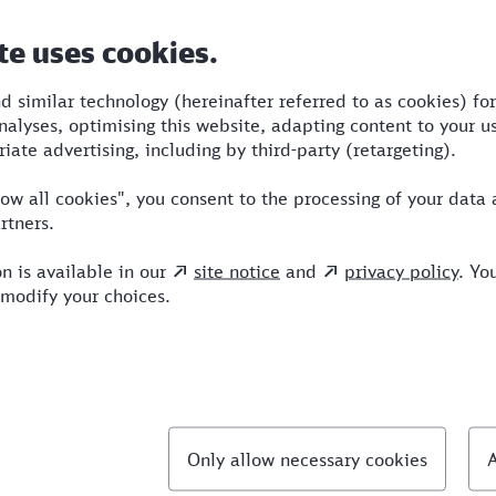
Dauer
Umstiege
Verkehrsmittel
1:36
2
STR,ICE
llte Fragen
chnellste Verbindung von Mannheim nach Sankt 