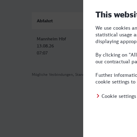
Abfahrt
Ankunft
Mannheim Hbf
St Augustin Ort
13.08.26
13.08.26
07:07
08:43
Mögliche Verbindungen, Stand: 2026-07-30 03:09
Häufig geste
Was ist die s