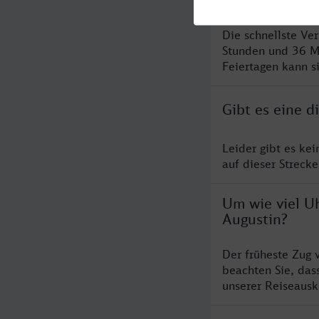
Die schnellste Ve
Stunden und 36 M
Feiertagen kann s
Gibt es eine 
Leider gibt es ke
auf dieser Streck
Um wie viel U
Augustin?
Der früheste Zug 
beachten Sie, das
unserer Reiseausku