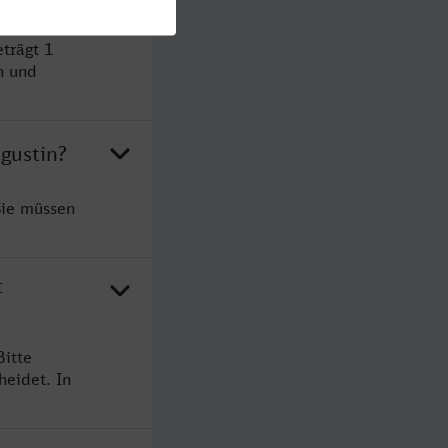
trägt 1
n und
gustin?
Sie müssen
t
Bitte
heidet. In