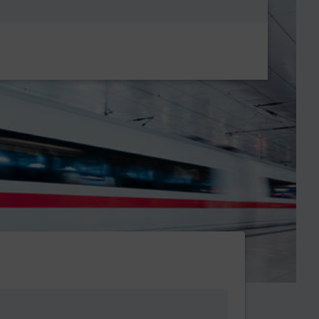
Metanavigatio