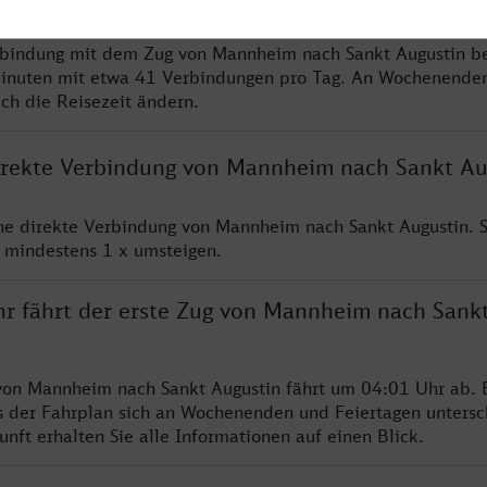
rbindung mit dem Zug von Mannheim nach Sankt Augustin be
inuten mit etwa 41 Verbindungen pro Tag. An Wochenende
ich die Reisezeit ändern.
direkte Verbindung von Mannheim nach Sankt Au
ine direkte Verbindung von Mannheim nach Sankt Augustin. 
e mindestens 1 x umsteigen.
hr fährt der erste Zug von Mannheim nach Sank
von Mannheim nach Sankt Augustin fährt um 04:01 Uhr ab. 
s der Fahrplan sich an Wochenenden und Feiertagen untersc
nft erhalten Sie alle Informationen auf einen Blick.