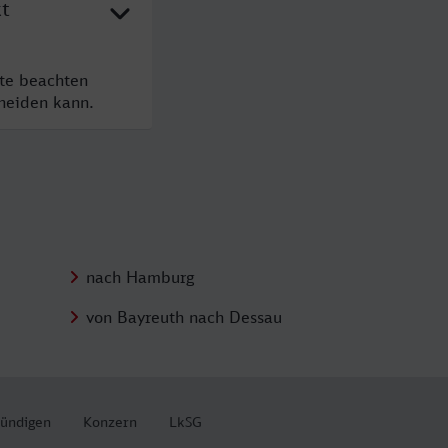
kt
tte beachten
cheiden kann.
nach Hamburg
von Bayreuth nach Dessau
kündigen
Konzern
LkSG