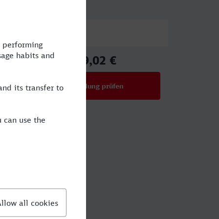
Preis
39,02 €
ab
Verbindung prüfen
für Preise ab 39,02 €
Augustin?