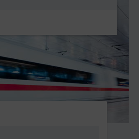
Metanavigatio