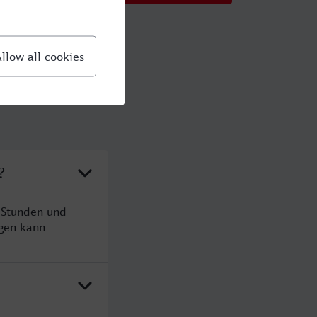
?
 Stunden und
gen kann