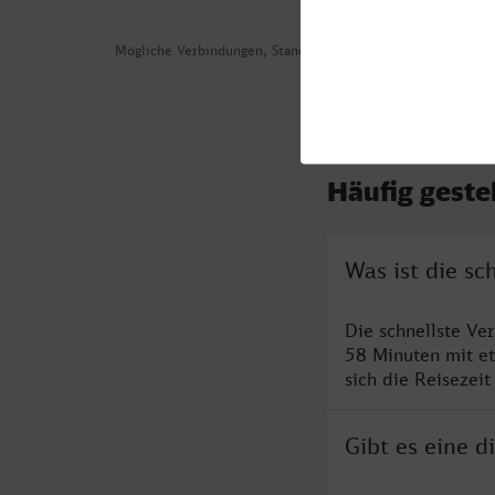
Mögliche Verbindungen, Stand: 2026-08-07 02:18
Häufig geste
Was ist die s
Die schnellste V
58 Minuten mit e
sich die Reisezeit
Gibt es eine 