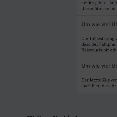
Leider gibt es ke
dieser Strecke mi
Um wie viel U
Der früheste Zug 
dass der Fahrplan
Reiseauskunft erha
Um wie viel U
Der letzte Zug vo
auch hier, dass d