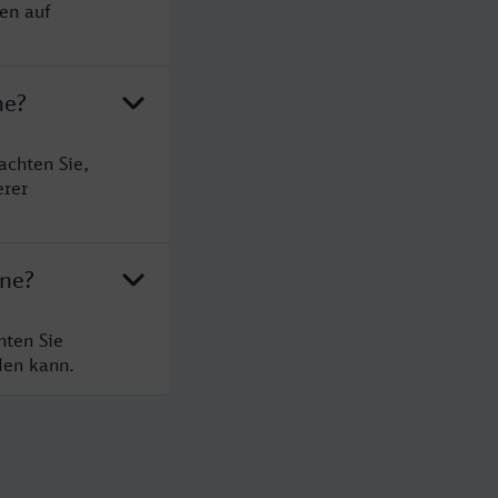
en auf
ne?
achten Sie,
erer
ine?
hten Sie
den kann.