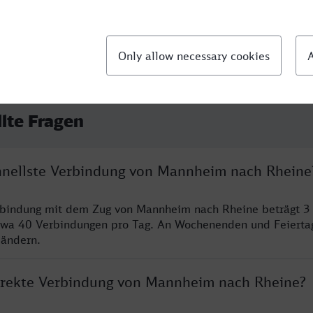
llte Fragen
chnellste Verbindung von Mannheim nach Rheine
erbindung mit dem Zug von Mannheim nach Rheine beträgt 3
twa 40 Verbindungen pro Tag. An Wochenenden und Feierta
 ändern.
direkte Verbindung von Mannheim nach Rheine?