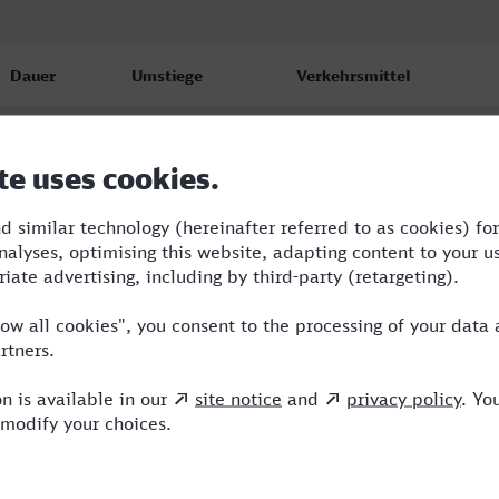
Dauer
Umstiege
Verkehrsmittel
3:58
1
WFB,ICE
5:30
1
ICE
4:09
1
WFB,ICE