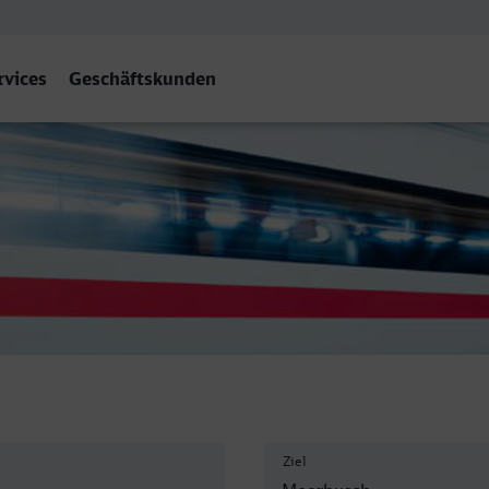
rvices
Geschäftskunden
h-Osterath
Ziel