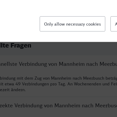
llte Fragen
chnellste Verbindung von Mannheim nach Meerb
erbindung mit dem Zug von Mannheim nach Meerbusch beträ
it etwa 49 Verbindungen pro Tag. An Wochenenden und Fei
sezeit ändern.
direkte Verbindung von Mannheim nach Meerbus