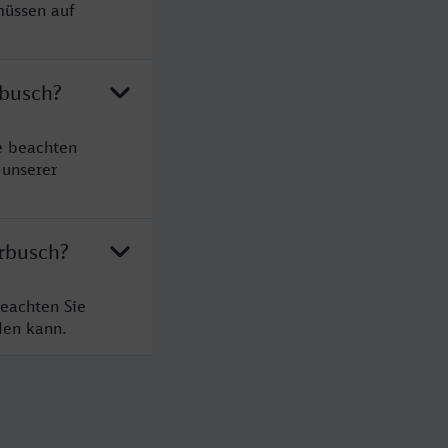
müssen auf
rbusch?
e beachten
 unserer
rbusch?
eachten Sie
den kann.