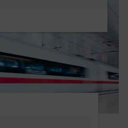
Metanavigatio