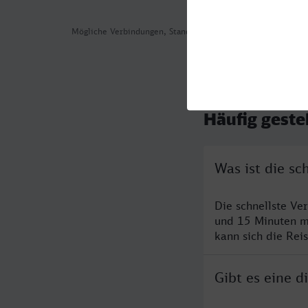
Mögliche Verbindungen, Stand: 2026-08-05 18:01
Häufig geste
Was ist die s
Die schnellste V
und 15 Minuten m
kann sich die Rei
Gibt es eine 