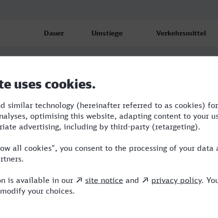
Dauer
Umstiege
Verkehrsmittel
2:15
1
RRB,ICE
5:10
3
RE,ICE,NX
2:40
2
ICE,NX