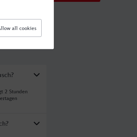
usch?
gt 2 Stunden
ertagen
ch?