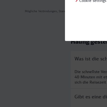
Mögliche Verbindungen, Stand: 2026-08-01 00:52
Häufig geste
Was ist die s
Die schnellste V
40 Minuten mit e
sich die Reisezeit
Gibt es eine 