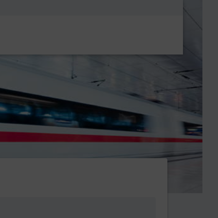
Metanavigatio