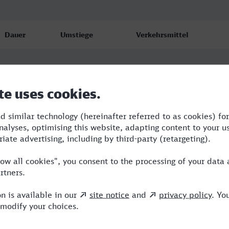
Dauer
Umstiege
Verkehrsmittel
1:40
0
IC
1:42
0
ICE
1:42
0
ICE