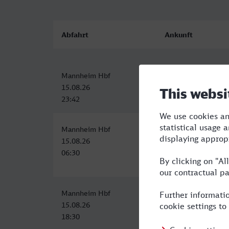
Abfahrt
Ankunft
Mannheim Hbf
Fulda
15.08.26
16.08.26
23:42
01:22
Mannheim Hbf
Fulda
15.08.26
15.08.26
06:30
08:12
Mannheim Hbf
Fulda
15.08.26
15.08.26
18:30
20:12