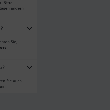
. Bitte
rtagen ändern
a?
hten Sie,
erer
a?
ten Sie auch
ann.