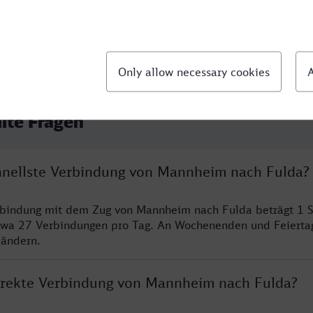
llte Fragen
chnellste Verbindung von Mannheim nach Fulda?
erbindung mit dem Zug von Mannheim nach Fulda beträgt 1 
twa 27 Verbindungen pro Tag. An Wochenenden und Feierta
 ändern.
direkte Verbindung von Mannheim nach Fulda?