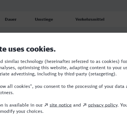
Dauer
Umstiege
Verkehrsmittel
6:05
3
RE,NWB,ICE,IC
6:22
3
VLX,RE,NWB,ICE
6:22
3
VLX,NWB,ICE