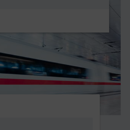
Metanavigatio