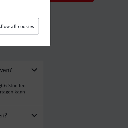
aven?
gt 6 Stunden
rtagen kann
en?