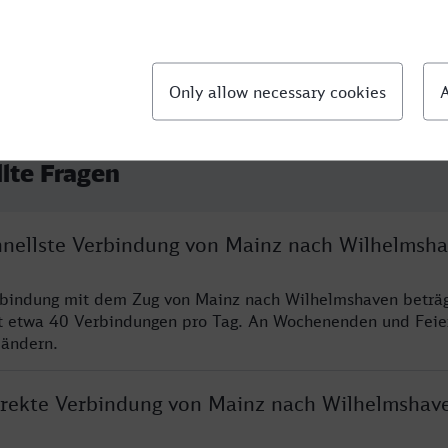
llte Fragen
chnellste Verbindung von Mainz nach Wilhelmsh
erbindung mit dem Zug von Mainz nach Wilhelmshaven beträ
t etwa 40 Verbindungen pro Tag. An Wochenenden und Feie
 ändern.
direkte Verbindung von Mainz nach Wilhelmshav