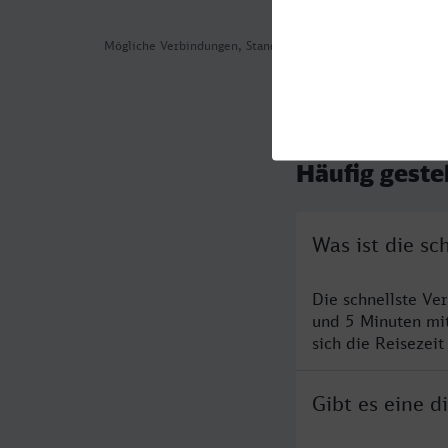
Mögliche Verbindungen, Stand: 2026-07-30 08:40
Häufig geste
Was ist die s
Die schnellste V
und 5 Minuten mi
sich die Reisezeit
Gibt es eine 