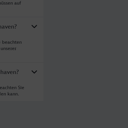
müssen auf
haven?
e beachten
 unserer
shaven?
eachten Sie
den kann.