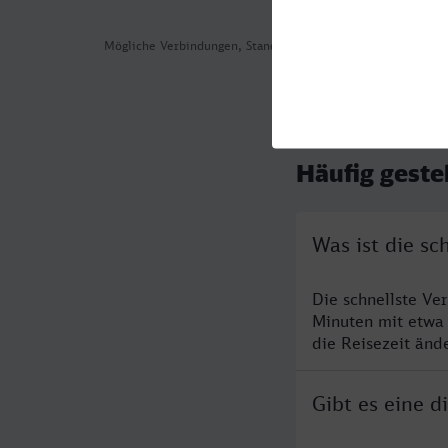
Mögliche Verbindungen, Stand: 2026-07-30 03:34
Häufig geste
Was ist die s
Die schnellste Ve
Minuten mit etwa
die Reisezeit änd
Gibt es eine 