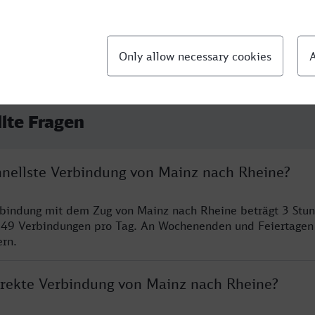
llte Fragen
chnellste Verbindung von Mainz nach Rheine?
rbindung mit dem Zug von Mainz nach Rheine beträgt 3 Stu
 49 Verbindungen pro Tag. An Wochenenden und Feiertagen 
ern.
direkte Verbindung von Mainz nach Rheine?