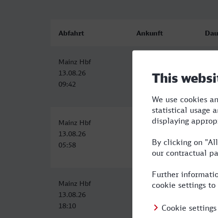
Abfahrt
Ankunft
Dau
Mainz Hbf
Rheine
3:5
13.08.26
13.08.26
09:42
13:32
Mainz Hbf
Rheine
6:2
13.08.26
13.08.26
05:58
12:18
Mainz Hbf
Rheine
4:3
13.08.26
13.08.26
18:10
22:43