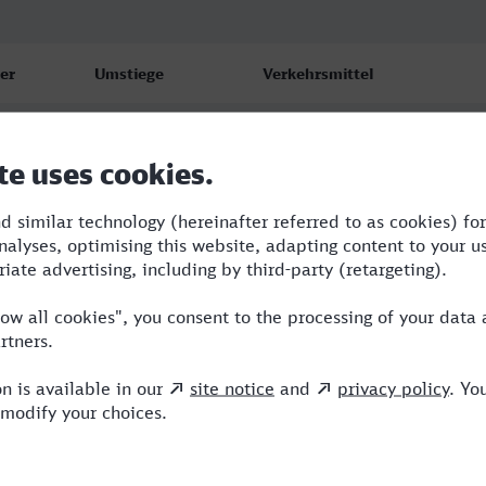
er
Umstiege
Verkehrsmittel
0
2
WFB,ICE
0
4
RB,VLX,RE,ICE
3
2
WFB,RE,ICE