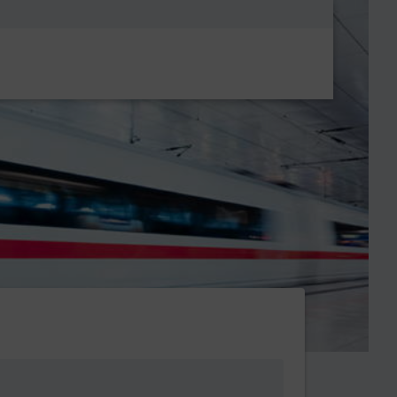
Metanavigatio