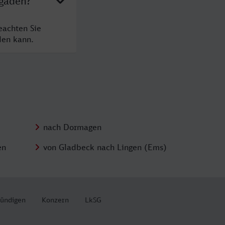
sgaden?
eachten Sie
den kann.
nach Dormagen
en
von Gladbeck nach Lingen (Ems)
kündigen
Konzern
LkSG