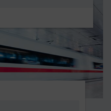
Metanavigatio