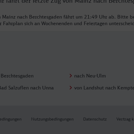
hr fährt der letzte Zug von Mainz nach Berchte
n Mainz nach Berchtesgaden fährt um 21:49 Uhr ab. Bitte b
er Fahrplan sich an Wochenenden und Feiertagen unterschei
 Berchtesgaden
nach Neu-Ulm
Bad Salzuflen nach Unna
von Landshut nach Kempt
edingungen
Nutzungsbedingungen
Datenschutz
Vertrag 