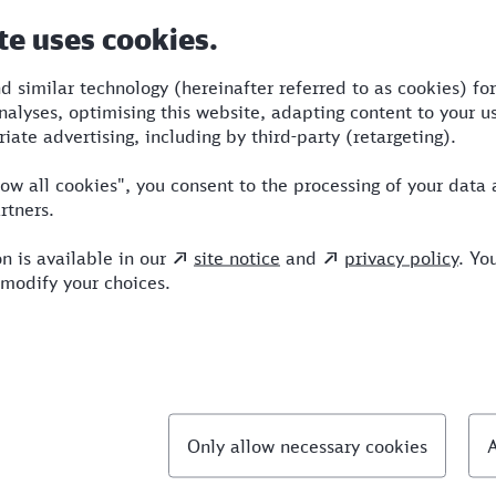
Dauer
Umstiege
Verkehrsmittel
6:52
3
BRB,IC,ICE
llte Fragen
chnellste Verbindung von Mainz nach Berchtesga