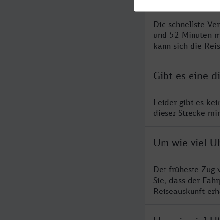
Die schnellste Ve
und 52 Minuten m
kann sich die Rei
Gibt es eine 
Leider gibt es ke
dieser Strecke mi
Um wie viel U
Der früheste Zug 
Sie, dass der Fah
Reiseauskunft erha