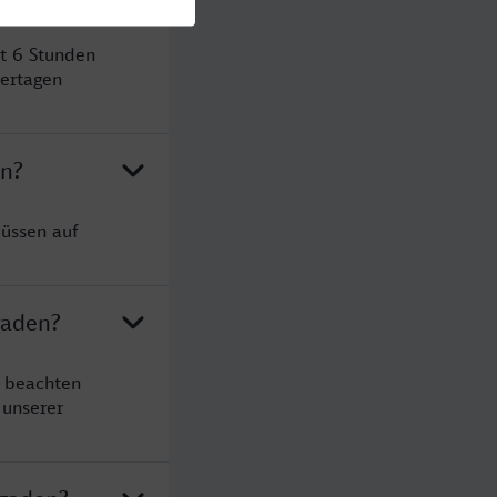
t 6 Stunden
ertagen
en?
müssen auf
gaden?
e beachten
 unserer