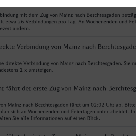
rbindung mit dem Zug von Mainz nach Berchtesgaden beträg
it etwa 26 Verbindungen pro Tag. An Wochenenden und Fei
sezeit ändern.
direkte Verbindung von Mainz nach Berchtesgad
ine direkte Verbindung von Mainz nach Berchtesgaden. Sie 
ndestens 1 x umsteigen.
hr fährt der erste Zug von Mainz nach Berchtes
von Mainz nach Berchtesgaden fährt um 02:02 Uhr ab. Bitt
rplan sich an Wochenenden und Feiertagen unterscheidet. In
lten Sie alle Informationen auf einen Blick.