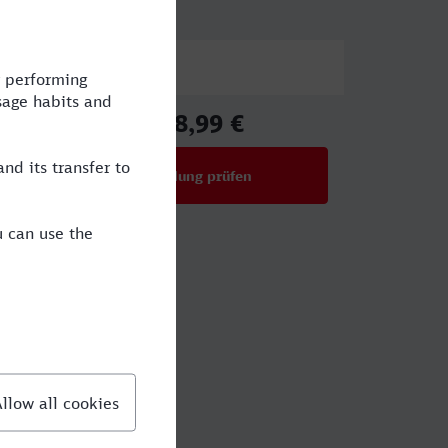
Preis
128,99 €
ab
Verbindung prüfen
für Preise ab 128,99 €
den?