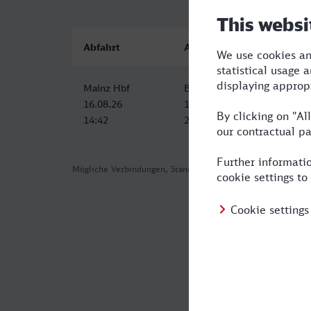
Abfahrt
Ankunft
Mainz Hbf
Berchtesgaden Hbf
16.08.26
16.08.26
14:42
21:34
Mögliche Verbindungen, Stand: 2026-08-02 01:42
Häufig geste
Was ist die s