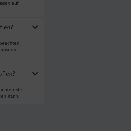
üssen auf
flen?
 beachten
 unserer
uflen?
achten Sie
den kann.