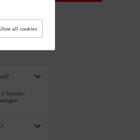
en?
t 4 Stunden
ertagen
n?