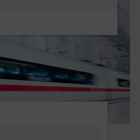
Metanavigatio