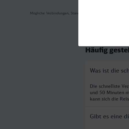
Mögliche Verbindungen, Stand: 2026-08-02 02:47
Häufig geste
Was ist die sc
Die schnellste Ve
und 50 Minuten m
kann sich die Rei
Gibt es eine 