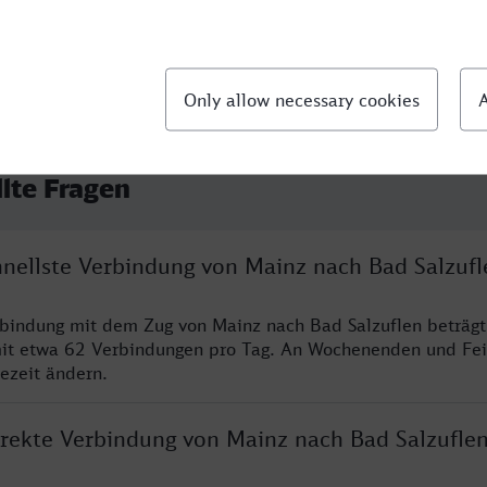
llte Fragen
hnellste Verbindung von Mainz nach Bad Salzufl
rbindung mit dem Zug von Mainz nach Bad Salzuflen beträg
it etwa 62 Verbindungen pro Tag. An Wochenenden und Fei
sezeit ändern.
direkte Verbindung von Mainz nach Bad Salzufle