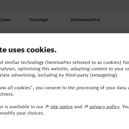
Dauer
Umstiege
Verkehrsmittel
4:50
3
ERB,ICE,IC
5:41
4
RB,VLX,RE,ERB,ICE
10:57
3
ERB,ICE,NX