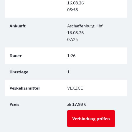
16.08.26
05:58
Aschaffenburg Hbf
16.08.26
07:24
1:26
1
VLX,ICE
17,98 €
ab
Verbindung prüfen
für Preise 