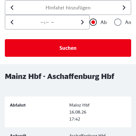
Datum der Hinfahrt
Uhrzeit der Hinfahrt
Ab
An
Uhrzeit als 
Uh
Mainz Hbf - Aschaffenburg Hbf
Mainz Hbf
16.08.26
17:42
Aschaffenburg Hbf