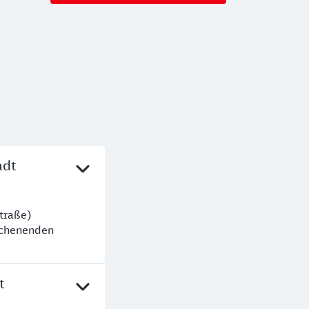
adt
traße)
ochenenden
t