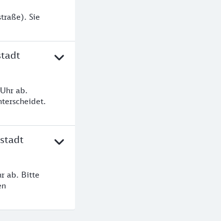
traße). Sie
stadt
Uhr ab.
terscheidet.
stadt
r ab. Bitte
en