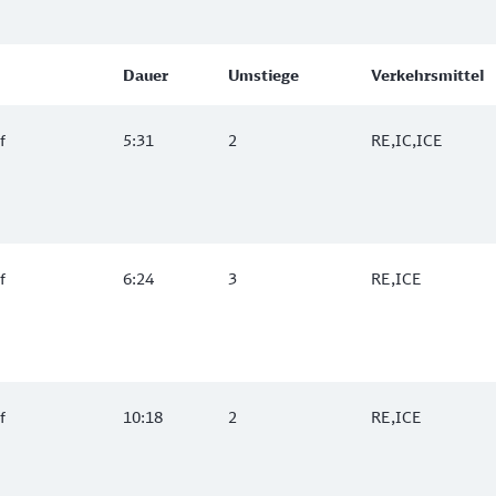
Dauer
Umstiege
Verkehrsmittel
f
5:31
2
RE,IC,ICE
f
6:24
3
RE,ICE
f
10:18
2
RE,ICE