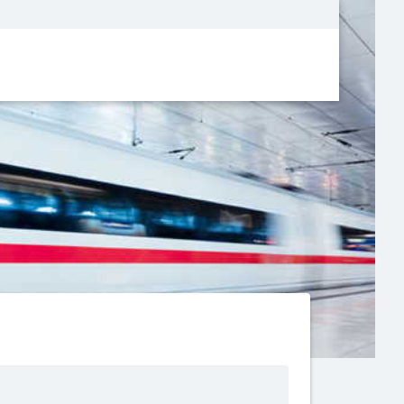
Metanavigatio