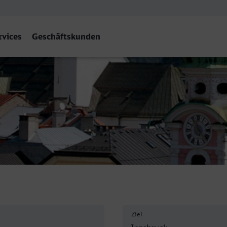
rvices
Geschäftskunden
k Hbf
Ziel