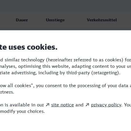
Dauer
Umstiege
Verkehrsmittel
7:01
2
RJ,IC,ICE
7:43
2
RE,RJ,ICE
12:53
4
CJX,RE,BRB,ICE