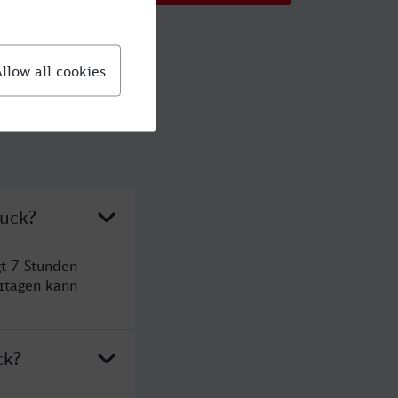
ruck?
t 7 Stunden
rtagen kann
ck?