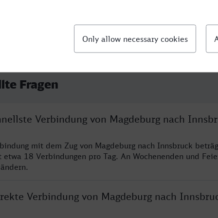
llte Fragen
chnellste Verbindung von Magdeburg nach Innsb
rbindung mit dem Zug von Magdeburg nach Innsbruck beträg
t etwa 18 Verbindungen pro Tag. An Wochenenden und Feie
 ändern.
direkte Verbindung von Magdeburg nach Innsbru