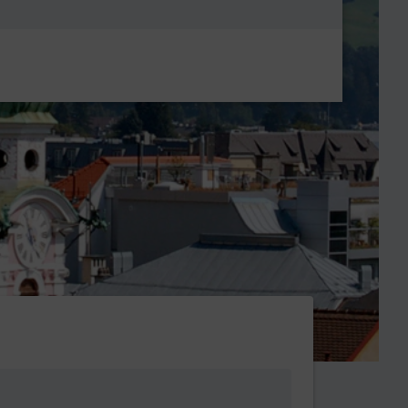
Metanavigatio