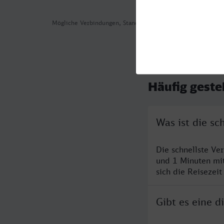
Mögliche Verbindungen, Stand: 2026-07-31 00:26
Häufig geste
Was ist die s
Die schnellste Ve
und 1 Minuten mi
sich die Reisezeit
Gibt es eine 