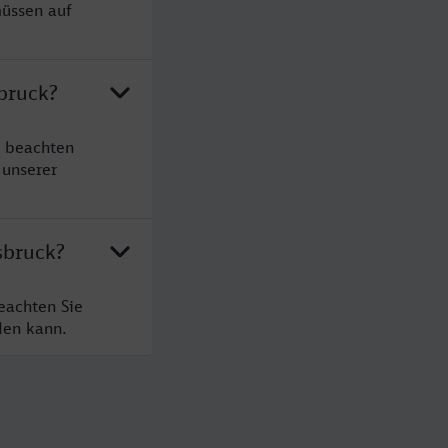
müssen auf
bruck?
e beachten
 unserer
sbruck?
eachten Sie
den kann.