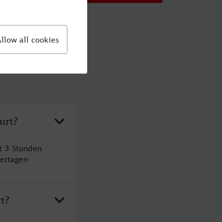
urt?
t 3 Stunden
ertagen
t?