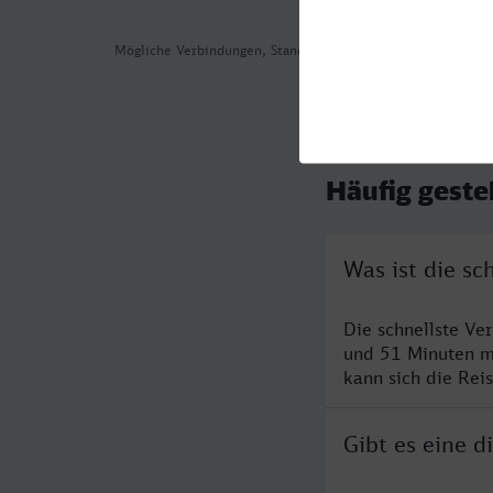
Mögliche Verbindungen, Stand: 2026-08-03 14:52
Häufig geste
Was ist die s
Die schnellste Ve
und 51 Minuten m
kann sich die Rei
Gibt es eine 