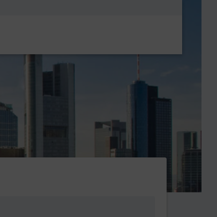
Metanavigatio