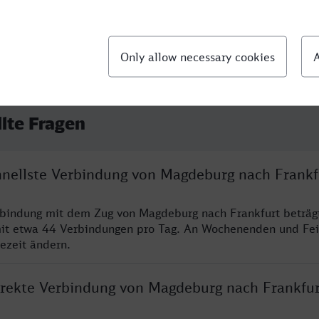
llte Fragen
chnellste Verbindung von Magdeburg nach Frankf
rbindung mit dem Zug von Magdeburg nach Frankfurt beträg
it etwa 44 Verbindungen pro Tag. An Wochenenden und Fei
sezeit ändern.
direkte Verbindung von Magdeburg nach Frankfur