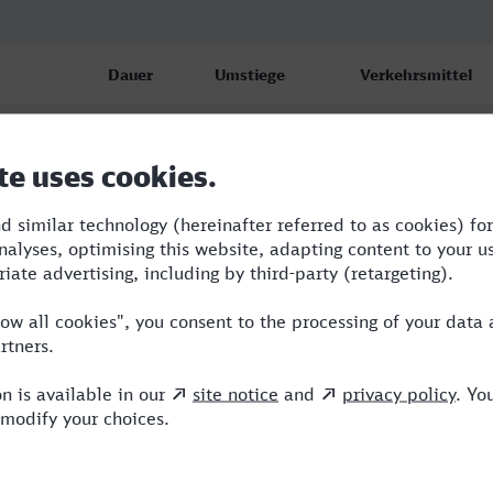
Dauer
Umstiege
Verkehrsmittel
3:51
1
IC,ICE
4:21
1
RE,ICE
4:21
1
RE,ICE