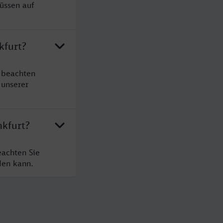
üssen auf
kfurt?
 beachten
 unserer
nkfurt?
eachten Sie
den kann.