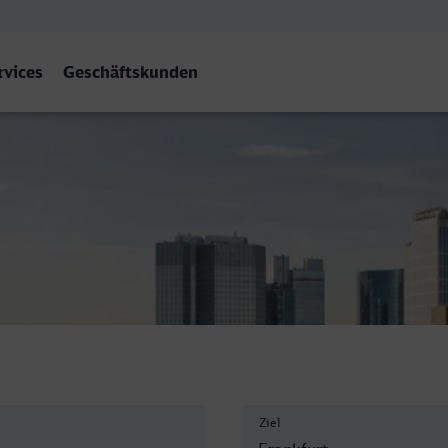
rvices
Geschäftskunden
 (Main) Hbf
Ziel