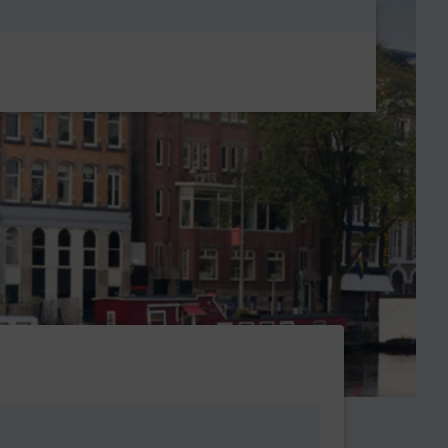
Metanavigatio