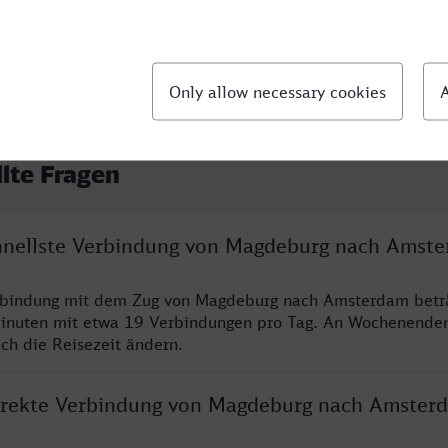
llte Fragen
chnellste Verbindung von Magdeburg nach Amst
erbindung mit dem Zug von Magdeburg nach Amsterdam betr
inuten mit etwa 19 Verbindungen pro Tag. An Wochenende
ich die Reisezeit ändern.
direkte Verbindung von Magdeburg nach Amster