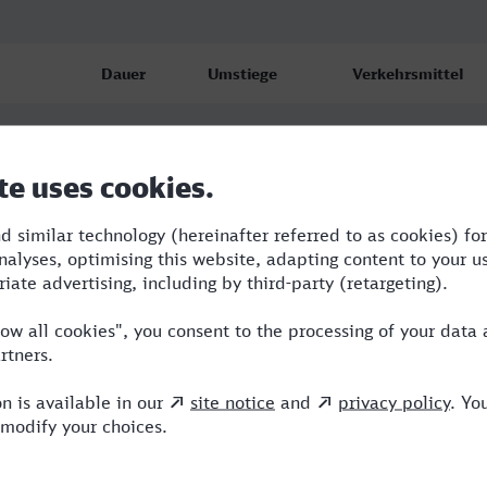
Dauer
Umstiege
Verkehrsmittel
6:47
1
IC,GV
8:13
2
RB,ICE
14:04
2
RB,ICE