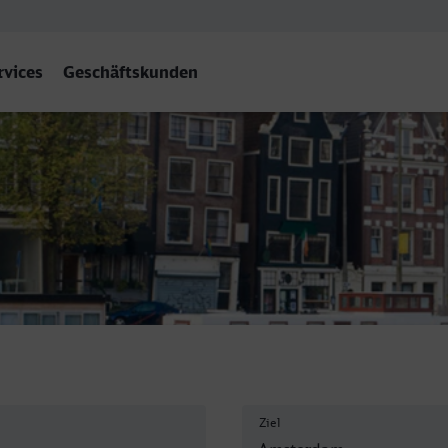
rvices
Geschäftskunden
am Centraal
Ziel