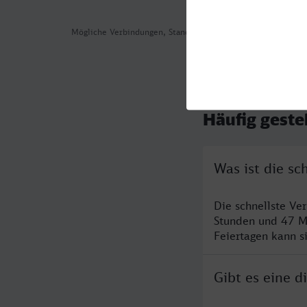
Mögliche Verbindungen, Stand: 2026-08-02 00:39
Häufig geste
Was ist die s
Die schnellste V
Stunden und 47 M
Feiertagen kann s
Gibt es eine 