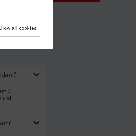
erdam?
ägt 6
n und
dam?