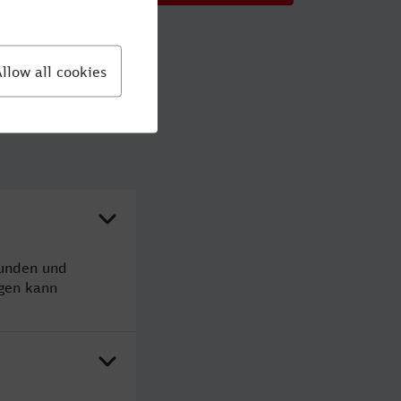
tunden und
gen kann