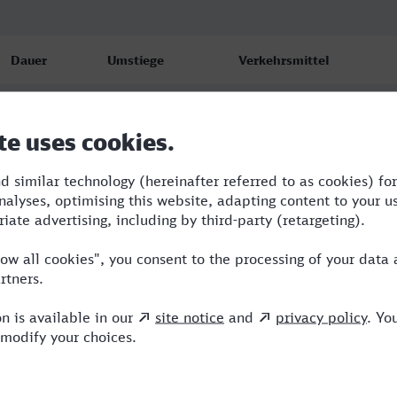
Dauer
Umstiege
Verkehrsmittel
4:52
2
ERB,IC,ICE
6:02
2
RE,ERB,ICE
5:29
2
RE,ERB,ICE