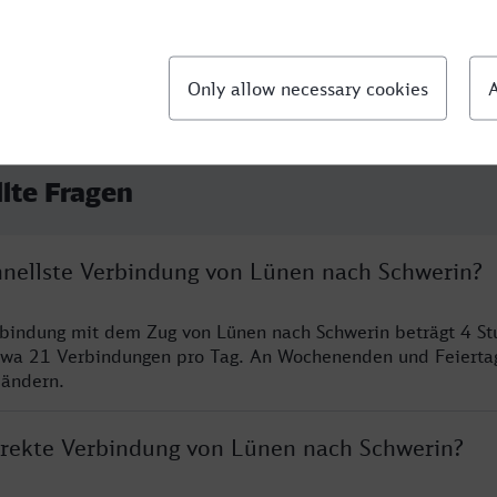
llte Fragen
chnellste Verbindung von Lünen nach Schwerin?
rbindung mit dem Zug von Lünen nach Schwerin beträgt 4 S
twa 21 Verbindungen pro Tag. An Wochenenden und Feierta
 ändern.
direkte Verbindung von Lünen nach Schwerin?