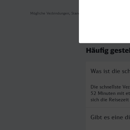
Mögliche Verbindungen, Stand: 2026-08-08 02:43
Häufig geste
Was ist die s
Die schnellste Ve
52 Minuten mit e
sich die Reisezeit
Gibt es eine 