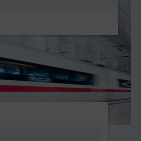
Metanavigatio