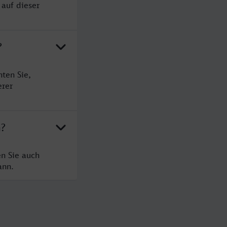
 auf dieser
?
ten Sie,
erer
n?
en Sie auch
ann.