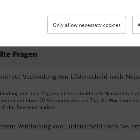
llte Fragen
hnellste Verbindung von Lüdenscheid nach Neust
rbindung mit dem Zug von Lüdenscheid nach Neustrelitz bet
inuten mit etwa 30 Verbindungen pro Tag. An Wochenende
ich die Reisezeit ändern.
direkte Verbindung von Lüdenscheid nach Neustr