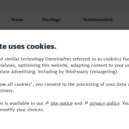
Dauer
Umstiege
Verkehrsmittel
6:56
3
RB,RE,ERB,ICE
6:56
3
RB,RE,ERB,ICE
11:49
3
RB,RE,ICE