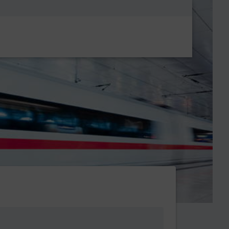
Metanavigatio