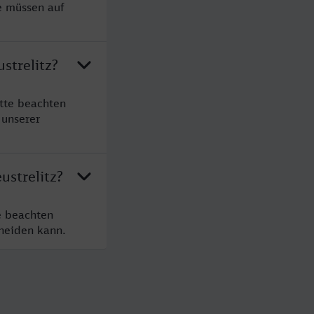
e müssen auf
strelitz?
itte beachten
 unserer
ustrelitz?
e beachten
cheiden kann.