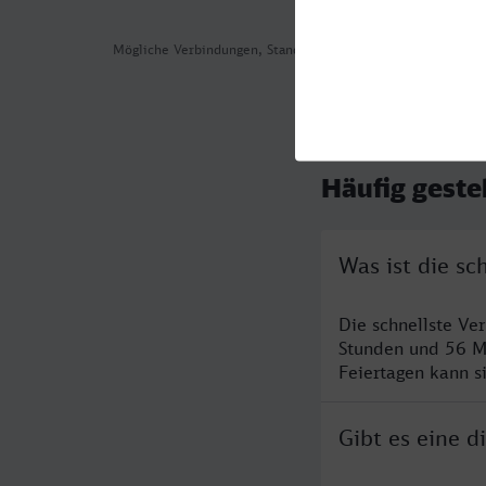
Mögliche Verbindungen, Stand: 2026-08-04 11:25
Häufig geste
Was ist die sc
Die schnellste Ve
Stunden und 56 M
Feiertagen kann s
Gibt es eine 