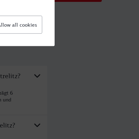
relitz?
rägt 6
n und
elitz?