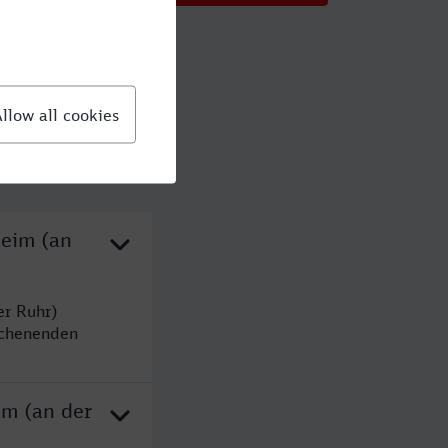
heim (an
er Ruhr)
ochenenden
im (an der