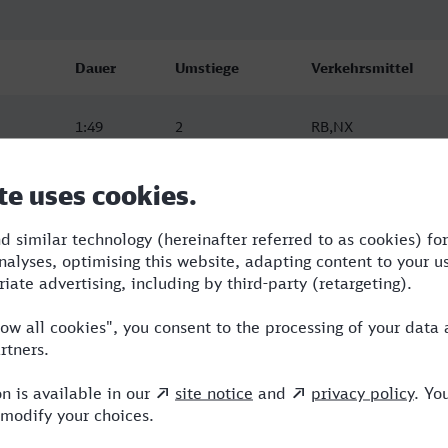
Dauer
Umstiege
Verkehrsmittel
1:49
2
RB,NX
1:49
2
RB,NX
2:11
1
RB,NX