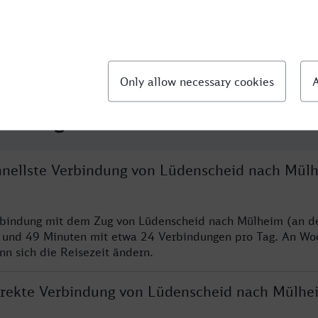
llte Fragen
chnellste Verbindung von Lüdenscheid nach Mül
erbindung mit dem Zug von Lüdenscheid nach Mülheim (an d
n und 49 Minuten mit etwa 24 Verbindungen pro Tag. An W
nn sich die Reisezeit ändern.
direkte Verbindung von Lüdenscheid nach Mülhe