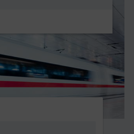
Metanavigatio