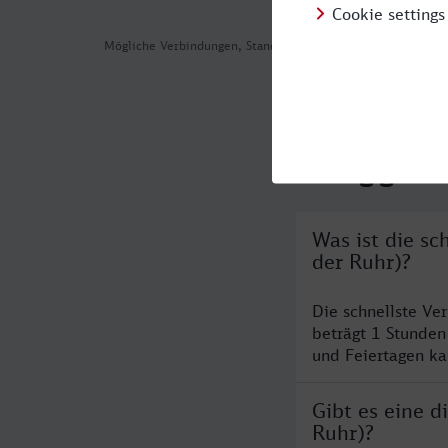
Mögliche Verbindungen, Stand: 2026-08-07 07:33
Häufig geste
Was ist die s
der Ruhr)?
Die schnellste V
beträgt 1 Stunde
und Feiertagen ka
Gibt es eine 
Ruhr)?