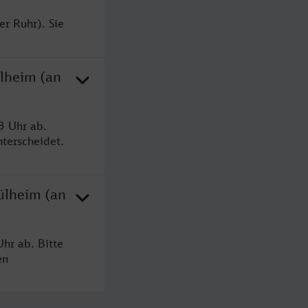
r Ruhr). Sie
lheim (an
3 Uhr ab.
terscheidet.
ülheim (an
hr ab. Bitte
en