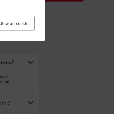
bronn?
ägt 4
n und
onn?