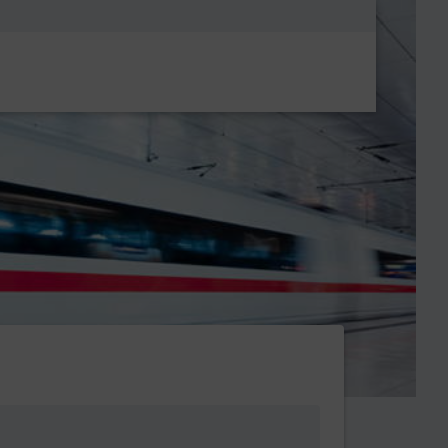
Metanavigatio