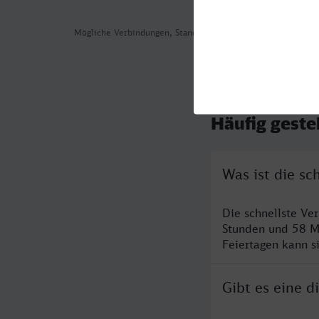
Mögliche Verbindungen, Stand: 2026-08-04 05:38
Häufig geste
Was ist die s
Die schnellste Ve
Stunden und 58 M
Feiertagen kann s
Gibt es eine 