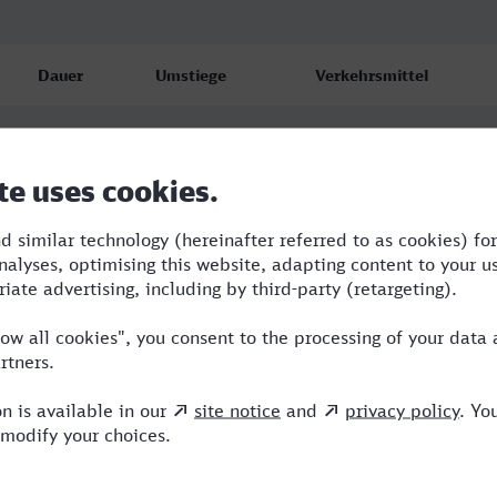
Dauer
Umstiege
Verkehrsmittel
4:58
4
RB,RE,IC,ICE
4:58
2
RB,RE,ICE
4:58
2
RB,RE,ICE