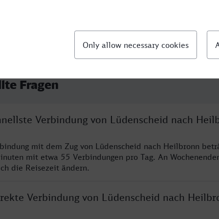
llte Fragen
chnellste Verbindung von Lüdenscheid nach Heil
rbindung mit dem Zug von Lüdenscheid nach Heilbronn betr
inuten mit etwa 55 Verbindungen pro Tag. An Wochenende
ich die Reisezeit ändern.
direkte Verbindung von Lüdenscheid nach Heilbr