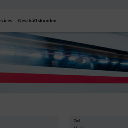
rvices
Geschäftskunden
bf
Ziel