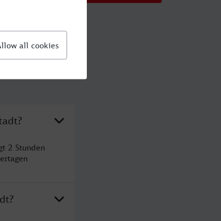
tadt?
gt 2 Stunden
ertagen
dt?