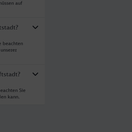
müssen auf
tstadt?
te beachten
 unserer
ftstadt?
beachten Sie
den kann.