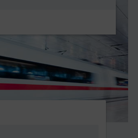
Metanavigatio