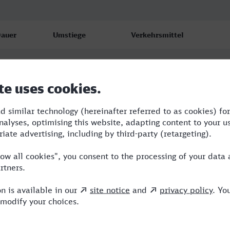
auer
Umstiege
Verkehrsmittel
:37
1
RB
:39
2
RB,RE,ICE
:39
2
RB,RE,ICE