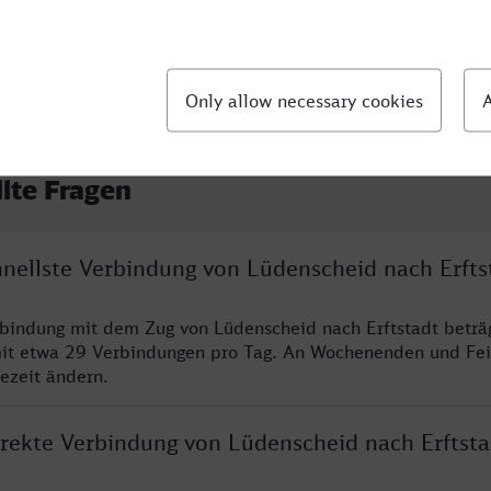
llte Fragen
hnellste Verbindung von Lüdenscheid nach Erfts
rbindung mit dem Zug von Lüdenscheid nach Erftstadt beträ
it etwa 29 Verbindungen pro Tag. An Wochenenden und Fei
sezeit ändern.
irekte Verbindung von Lüdenscheid nach Erftsta