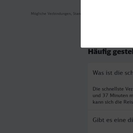
Mögliche Verbindungen, Stand: 2026-08-02 02:32
Häufig geste
Was ist die sc
Die schnellste Ve
und 37 Minuten m
kann sich die Rei
Gibt es eine d