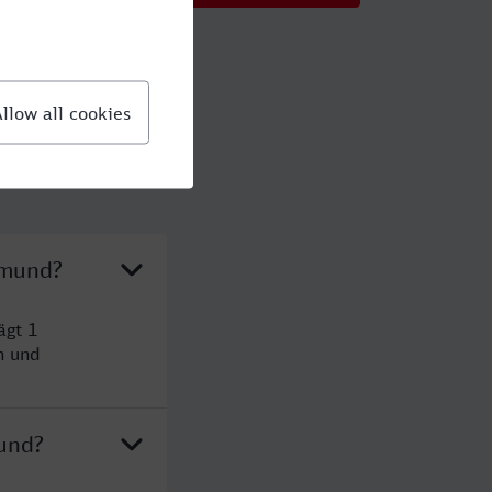
tmund?
ägt 1
n und
und?