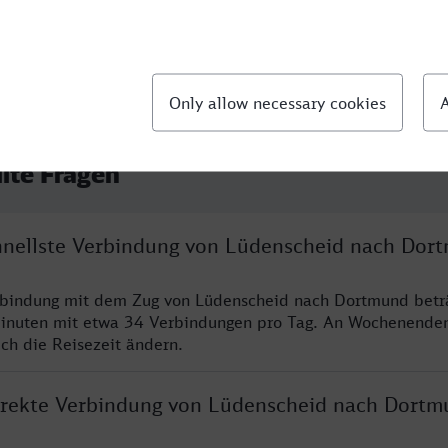
llte Fragen
chnellste Verbindung von Lüdenscheid nach Dor
erbindung mit dem Zug von Lüdenscheid nach Dortmund betr
inuten mit etwa 34 Verbindungen pro Tag. An Wochenende
ich die Reisezeit ändern.
direkte Verbindung von Lüdenscheid nach Dortm