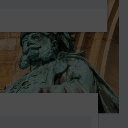
Metanavigatio