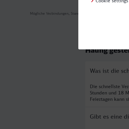
Mögliche Verbindungen, Stand: 2026-08-07 02:56
Häufig geste
Was ist die s
Die schnellste V
Stunden und 18 M
Feiertagen kann s
Gibt es eine 