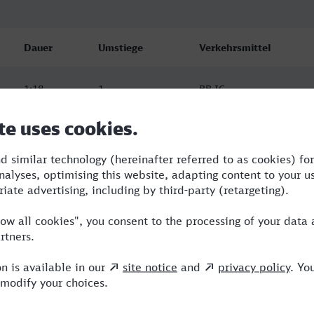
Dauer
Umstiege
Verkehrsmittel
1:18
1
RB,IC
1:20
0
RB
1:18
1
RB,ICE