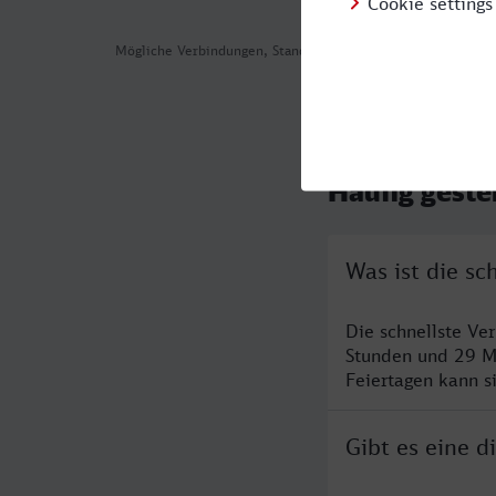
Mögliche Verbindungen, Stand: 2026-08-02 02:43
Häufig geste
Was ist die s
Die schnellste Ve
Stunden und 29 M
Feiertagen kann s
Gibt es eine 