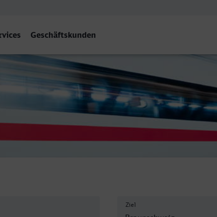
rvices
Geschäftskunden
ig Hbf
Ziel