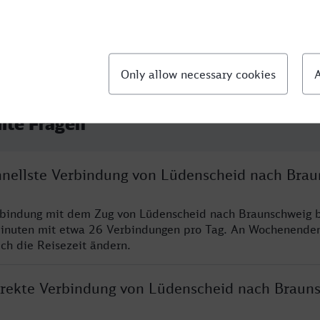
llte Fragen
chnellste Verbindung von Lüdenscheid nach Bra
rbindung mit dem Zug von Lüdenscheid nach Braunschweig b
inuten mit etwa 26 Verbindungen pro Tag. An Wochenende
ich die Reisezeit ändern.
direkte Verbindung von Lüdenscheid nach Braun