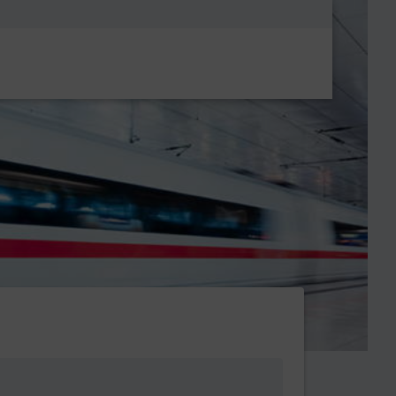
Metanavigatio