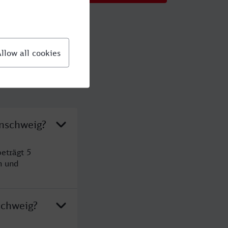
unschweig?
eträgt 5
n und
schweig?