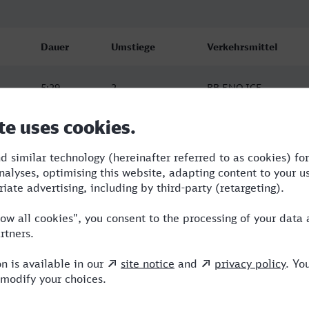
Dauer
Umstiege
Verkehrsmittel
5:29
2
RB,ENO,ICE
5:47
4
RB,NWB,NX
5:35
2
RB,ENO,ICE