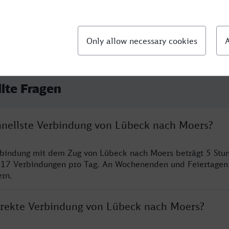
llte Fragen
chnellste Verbindung von Lübeck nach Moers?
rbindung mit dem Zug von Lübeck nach Moers beträgt 5 Stu
 17 Verbindungen pro Tag. An Wochenenden und Feiertagen 
ern.
direkte Verbindung von Lübeck nach Moers?