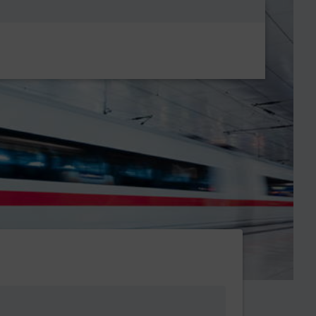
Metanavigatio