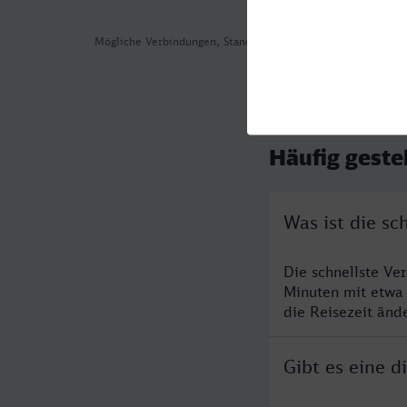
Mögliche Verbindungen, Stand: 2026-08-03 01:21
Häufig geste
Was ist die s
Die schnellste Ve
Minuten mit etwa
die Reisezeit änd
Gibt es eine 