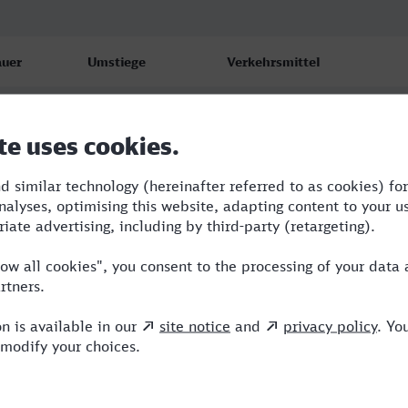
uer
Umstiege
Verkehrsmittel
01
3
RE,RRB,ME,ICE
01
3
RE,RRB,ME,ICE
50
2
RE,RRB,ICE