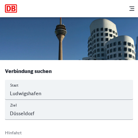
Hauptnavigation
M
Ludwigshafen (Rh) Hbf - Düsseldorf H
Verbindung suchen
Start
Ziel
Hinfahrt