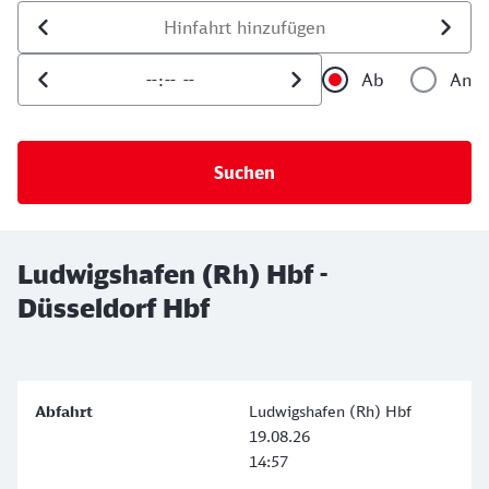
Datum der Hinfahrt
Uhrzeit der Hinfahrt
Ab
An
Uhrzeit als 
Uh
Ludwigshafen (Rh) Hbf -
Düsseldorf Hbf
Ludwigshafen (Rh) Hbf
19.08.26
14:57