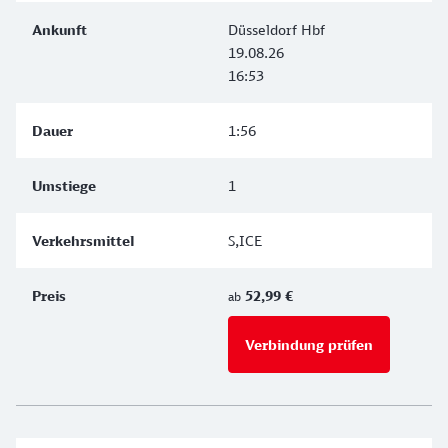
Düsseldorf Hbf
19.08.26
16:53
1:56
1
S,ICE
52,99 €
ab
Verbindung prüfen
für Preise 