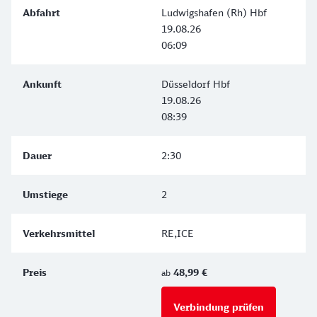
Ludwigshafen (Rh) Hbf
19.08.26
06:09
Düsseldorf Hbf
19.08.26
08:39
2:30
2
RE,ICE
48,99 €
ab
Verbindung prüfen
für Preise 