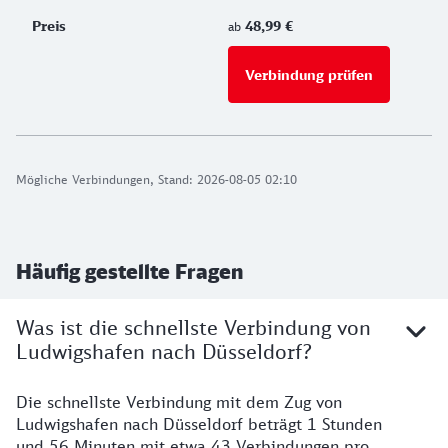
48,99 €
ab
Verbindung prüfen
für Preise 
Mögliche Verbindungen, Stand: 2026-08-05 02:10
Häufig gestellte Fragen
Was ist die schnellste Verbindung von
Ludwigshafen nach Düsseldorf?
Die schnellste Verbindung mit dem Zug von
Ludwigshafen nach Düsseldorf beträgt 1 Stunden
und 56 Minuten mit etwa 43 Verbindungen pro