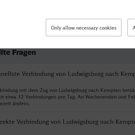
llte Fragen
chnellste Verbindung von Ludwigsburg nach Kem
erbindung mit dem Zug von Ludwigsburg nach Kempten beträ
it etwa 32 Verbindungen pro Tag. An Wochenenden und Fei
sezeit ändern.
direkte Verbindung von Ludwigsburg nach Kempt