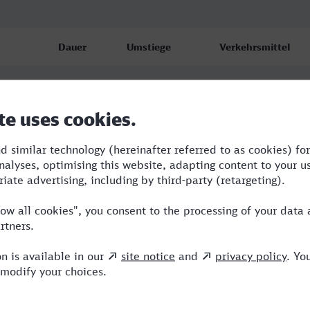
Dauer
Umstiege
Verkehrsmittel
2:22
2
S,ICE
2:55
2
RE,ICE
2:54
2
RE,ICE