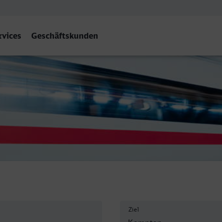
rvices
Geschäftskunden
lgäu) Hbf
Ziel