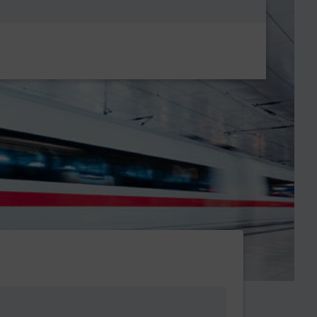
Metanavigatio