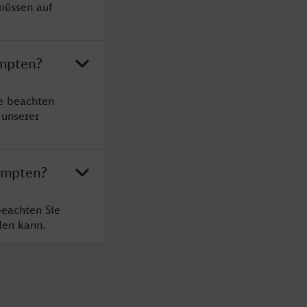
müssen auf
empten?
e beachten
 unserer
empten?
beachten Sie
den kann.