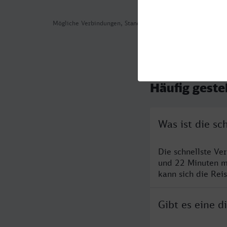
Mögliche Verbindungen, Stand: 2026-08-04 08:00
Häufig geste
Was ist die s
Die schnellste V
und 22 Minuten m
kann sich die Rei
Gibt es eine 