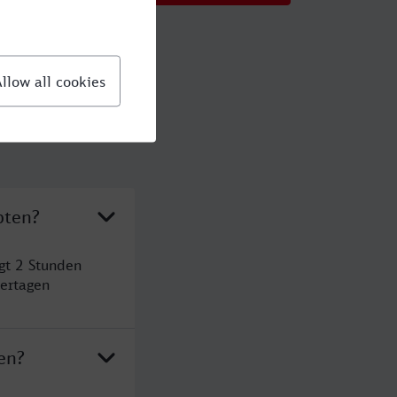
pten?
gt 2 Stunden
ertagen
en?