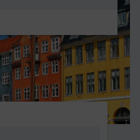
Metanavigatio