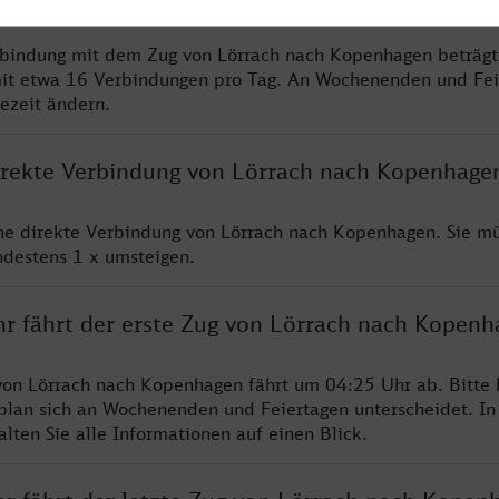
erbindung mit dem Zug von Lörrach nach Kopenhagen beträg
it etwa 16 Verbindungen pro Tag. An Wochenenden und Fei
sezeit ändern.
direkte Verbindung von Lörrach nach Kopenhage
ine direkte Verbindung von Lörrach nach Kopenhagen. Sie m
ndestens 1 x umsteigen.
hr fährt der erste Zug von Lörrach nach Kopenh
von Lörrach nach Kopenhagen fährt um 04:25 Uhr ab. Bitte
rplan sich an Wochenenden und Feiertagen unterscheidet. In
lten Sie alle Informationen auf einen Blick.