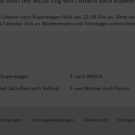
hr fährt der letzte Zug von Lörrach nach Kopen
n Lörrach nach Kopenhagen fährt um 22:58 Uhr ab. Bitte be
er Fahrplan sich an Wochenenden und Feiertagen unterschei
 Kopenhagen
nach Willich
Bad Salzuflen nach Velbert
von Weimar nach Hamm
edingungen
Nutzungsbedingungen
Datenschutz
Vertrag 