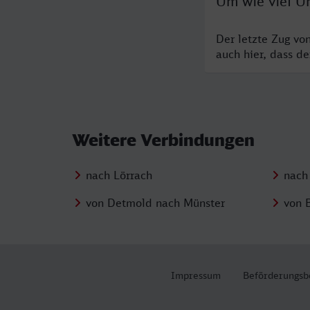
Um wie viel U
Der letzte Zug vo
auch hier, dass d
Weitere Verbindungen
nach Lörrach
nach
von Detmold nach Münster
von 
Impressum
Beförderungsb