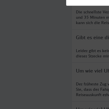
Die schnellste V
und 35 Minuten m
kann sich die Rei
Gibt es eine 
Leider gibt es ke
dieser Strecke mi
Um wie viel U
Der früheste Zug 
Sie, dass der Fah
Reiseauskunft erha