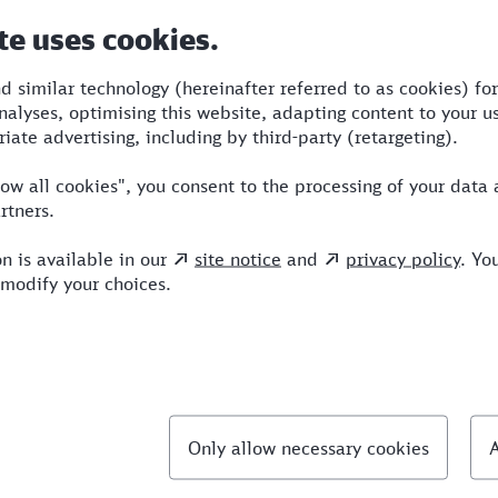
Dauer
Umstiege
Verkehrsmittel
12:35
4
SBB,S,ECE,ICE
llte Fragen
chnellste Verbindung von Lörrach nach Kopenha