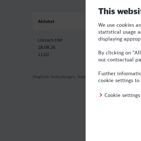
Abfahrt
Ankunft
Lörrach Hbf
Koebenhavn H
18.08.26
18.08.26
11:02
23:37
Mögliche Verbindungen, Stand: 2026-08-04 03:45
Häufig geste
Was ist die s