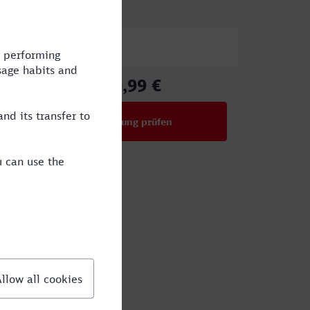
Preis
99,99 €
ab
Verbindung prüfen
für Preise ab 99,99 €
gen?