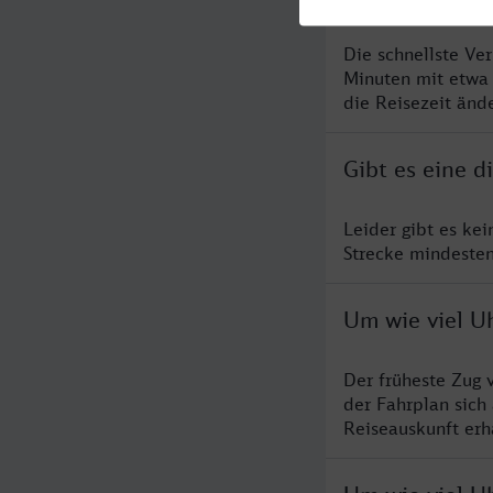
Die schnellste Ve
Minuten mit etwa
die Reisezeit änd
Gibt es eine 
Leider gibt es ke
Strecke mindesten
Um wie viel Uh
Der früheste Zug 
der Fahrplan sich
Reiseauskunft erha