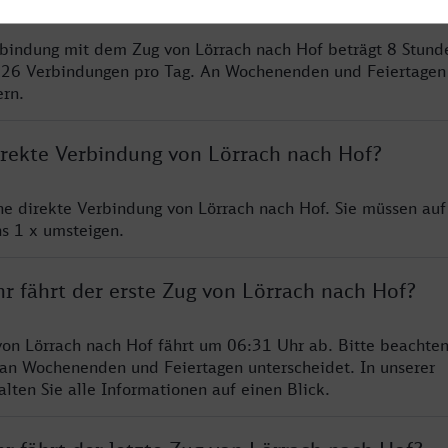
rbindung mit dem Zug von Lörrach nach Hof beträgt 8 Stun
 26 Verbindungen pro Tag. An Wochenenden und Feiertagen 
ern.
direkte Verbindung von Lörrach nach Hof?
ine direkte Verbindung von Lörrach nach Hof. Sie müssen auf
s 1 x umsteigen.
r fährt der erste Zug von Lörrach nach Hof?
von Lörrach nach Hof fährt um 06:31 Uhr ab. Bitte beachten
 an Wochenenden und Feiertagen unterscheidet. In unserer
lten Sie alle Informationen auf einen Blick.