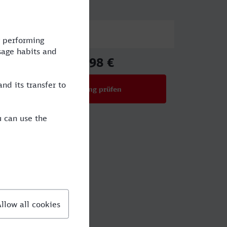
Preis
65,98 €
ab
Verbindung prüfen
für Preise ab 65,98 €