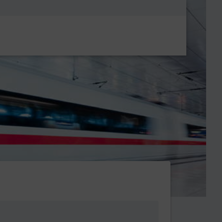
Metanavigatio