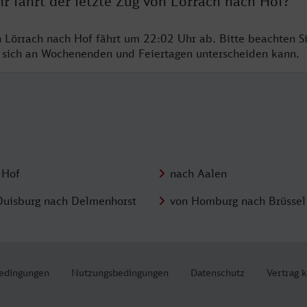
r fährt der letzte Zug von Lörrach nach Hof?
n Lörrach nach Hof fährt um 22:02 Uhr ab. Bitte beachten Si
 sich an Wochenenden und Feiertagen unterscheiden kann.
 Hof
nach Aalen
Duisburg nach Delmenhorst
von Homburg nach Brüssel
edingungen
Nutzungsbedingungen
Datenschutz
Vertrag 