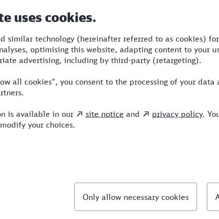
auer
Umstiege
Verkehrsmittel
12
5
BUS,SBB,RE,ICE
llte Fragen
chnellste Verbindung von Lörrach nach Hof?