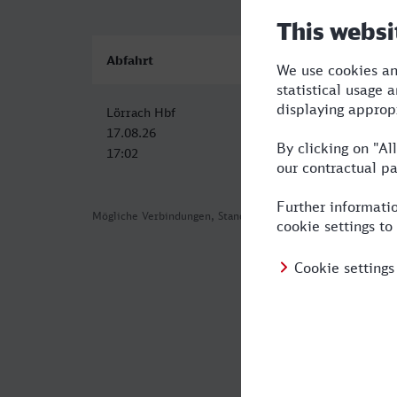
Abfahrt
Ankunft
D
Lörrach Hbf
Hof Hbf
8:
17.08.26
18.08.26
17:02
01:14
Mögliche Verbindungen, Stand: 2026-08-03 17:17
Häufig geste
Was ist die s