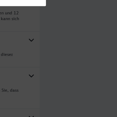
den und 12
kann sich
 dieser
 Sie, dass