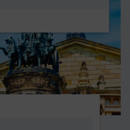
Metanavigatio