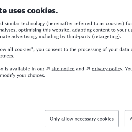
Dauer
Umstiege
Verkehrsmittel
8:36
5
BUS,SBB,ECE,ICE,IC
llte Fragen
chnellste Verbindung von Lörrach nach Dresden?