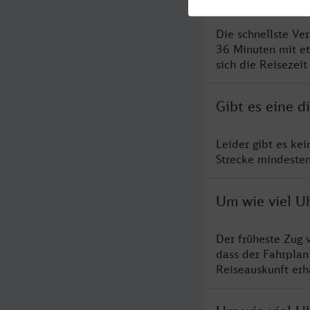
Die schnellste Ve
36 Minuten mit e
sich die Reisezeit
Gibt es eine 
Leider gibt es ke
Strecke mindesten
Um wie viel U
Der früheste Zug 
dass der Fahrplan
Reiseauskunft erha