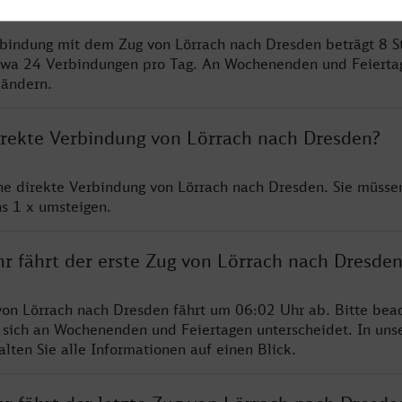
rbindung mit dem Zug von Lörrach nach Dresden beträgt 8 
twa 24 Verbindungen pro Tag. An Wochenenden und Feierta
 ändern.
direkte Verbindung von Lörrach nach Dresden?
ine direkte Verbindung von Lörrach nach Dresden. Sie müsse
s 1 x umsteigen.
hr fährt der erste Zug von Lörrach nach Dresde
von Lörrach nach Dresden fährt um 06:02 Uhr ab. Bitte beac
 sich an Wochenenden und Feiertagen unterscheidet. In uns
lten Sie alle Informationen auf einen Blick.