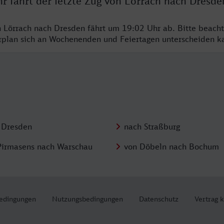
r fährt der letzte Zug von Lörrach nach Dresde
n Lörrach nach Dresden fährt um 19:02 Uhr ab. Bitte beacht
hrplan sich an Wochenenden und Feiertagen unterscheiden k
 Dresden
nach Straßburg
Pirmasens nach Warschau
von Döbeln nach Bochum
edingungen
Nutzungsbedingungen
Datenschutz
Vertrag 