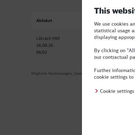
Abfahrt
Ankunft
Lörrach Hbf
Dresden Hbf
16.08.26
16.08.26
06:02
14:38
Mögliche Verbindungen, Stand: 2026-08-02 03:35
Häufig geste
Was ist die s