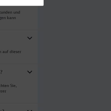
Stunden und
gen kann
n auf dieser
n?
hten Sie,
erer