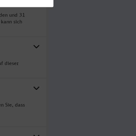
nden und 31
kann sich
f dieser
n Sie, dass