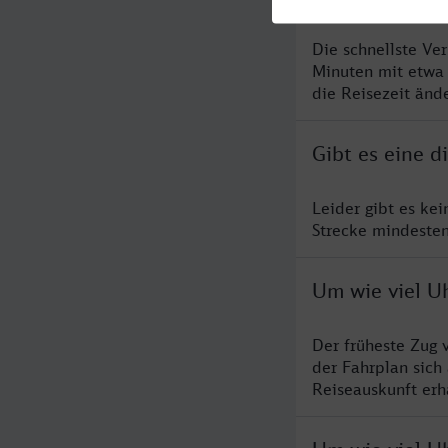
Die schnellste Ve
Minuten mit etwa
die Reisezeit änd
Gibt es eine 
Leider gibt es ke
Strecke mindesten
Um wie viel U
Der früheste Zug 
der Fahrplan sich
Reiseauskunft erha