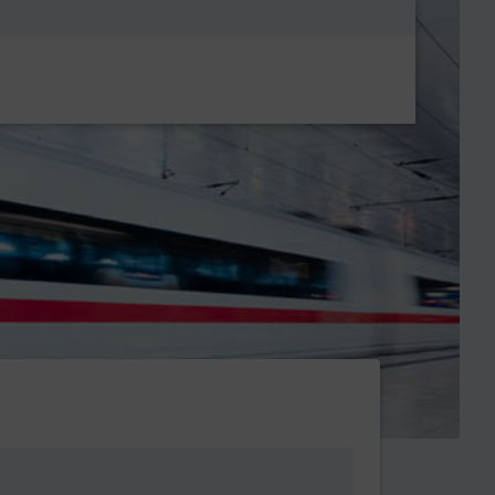
Metanavigatio