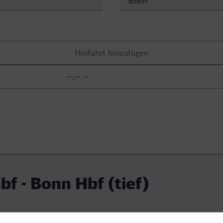
bf - Bonn Hbf (tief)