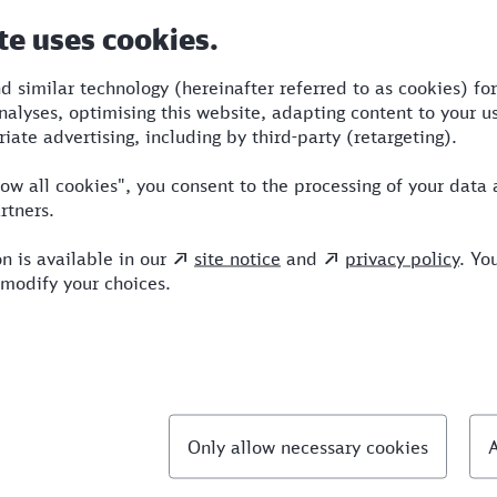
Dauer
Umstiege
Verkehrsmittel
4:31
4
STR,SBB,ICE
llte Fragen
chnellste Verbindung von Lörrach nach Bonn?