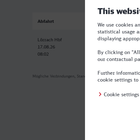
Abfahrt
Ankunft
Lörrach Hbf
Bonn Hbf (tief)
17.08.26
17.08.26
08:02
12:33
Mögliche Verbindungen, Stand: 2026-08-03 17:01
Häufig geste
Was ist die s