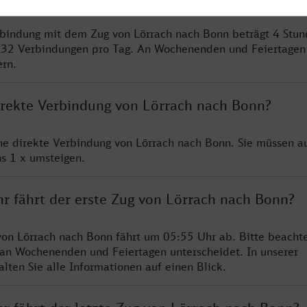
rbindung mit dem Zug von Lörrach nach Bonn beträgt 4 Stu
 32 Verbindungen pro Tag. An Wochenenden und Feiertagen 
ern.
direkte Verbindung von Lörrach nach Bonn?
ine direkte Verbindung von Lörrach nach Bonn. Sie müssen au
s 1 x umsteigen.
hr fährt der erste Zug von Lörrach nach Bonn?
von Lörrach nach Bonn fährt um 05:55 Uhr ab. Bitte beachte
 an Wochenenden und Feiertagen unterscheidet. In unserer
lten Sie alle Informationen auf einen Blick.