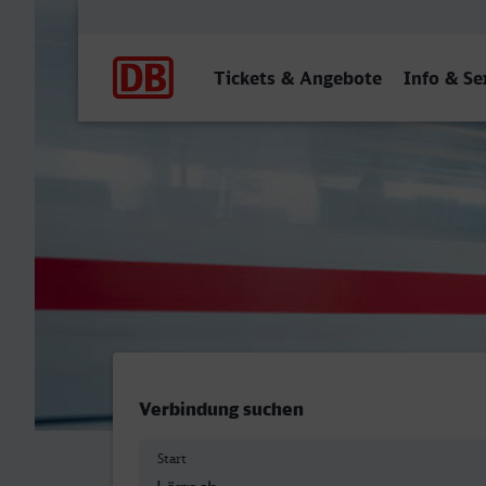
Hauptnavigation
Tickets & Angebote
Info & Se
Lörrach Hbf - Bonn Hbf (ti
Verbindung suchen
Start