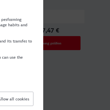
Preis
127,47 €
ab
Verbindung prüfen
für Preise ab 127,47 €