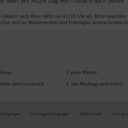
r fährt der letzte Zug von Lörrach nach Bonn?
n Lörrach nach Bonn fährt um 22:58 Uhr ab. Bitte beachten 
hrplan sich an Wochenenden und Feiertagen unterscheiden k
 Bonn
nach Witten
Ahlen nach Innsbruck
von Marburg nach Erfurt
edingungen
Nutzungsbedingungen
Datenschutz
Vertrag 