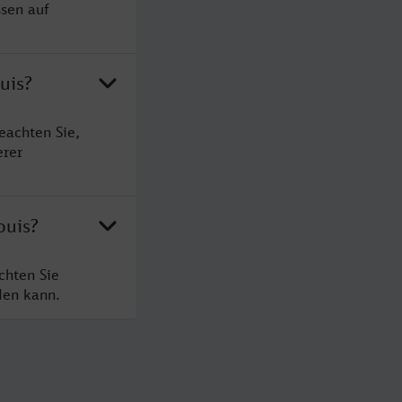
ssen auf
uis?
eachten Sie,
erer
ouis?
chten Sie
den kann.