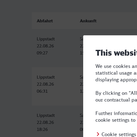
Abfahrt
Ankunft
Lippstadt
Saarlouis Hbf
22.08.26
22.08.26
09:27
15:23
Lippstadt
Saarlouis Hbf
22.08.26
22.08.26
06:31
12:35
Lippstadt
Saarlouis Hbf
22.08.26
23.08.26
18:26
00:55