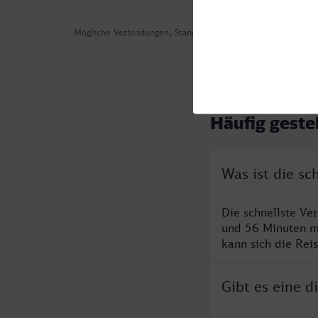
Mögliche Verbindungen, Stand: 2026-08-08 05:42
Häufig geste
Was ist die sc
Die schnellste Ve
und 56 Minuten m
kann sich die Rei
Gibt es eine d