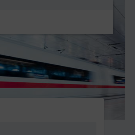
Metanavigatio