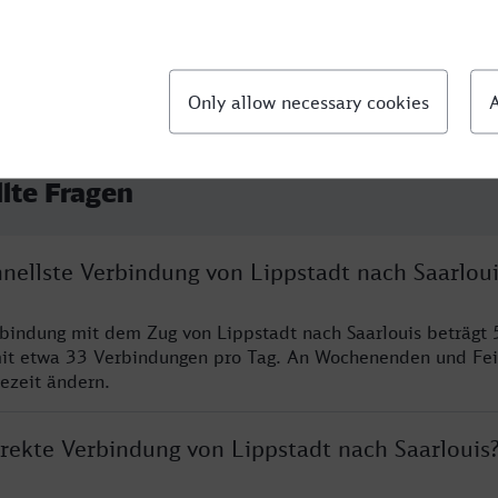
llte Fragen
hnellste Verbindung von Lippstadt nach Saarloui
rbindung mit dem Zug von Lippstadt nach Saarlouis beträgt 
it etwa 33 Verbindungen pro Tag. An Wochenenden und Fei
sezeit ändern.
irekte Verbindung von Lippstadt nach Saarlouis