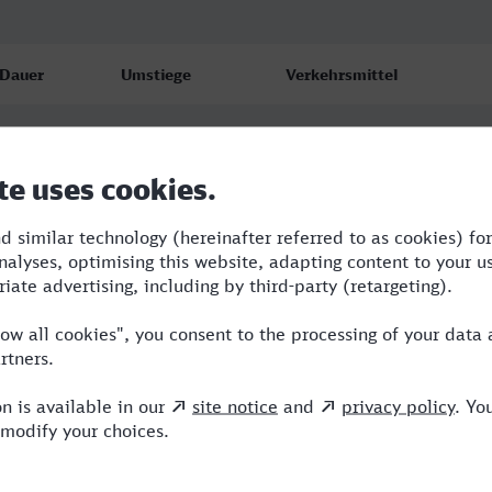
Dauer
Umstiege
Verkehrsmittel
5:56
4
RB,RE,NX,ICE
6:04
3
RE,NX,ICE
6:29
3
RB,RE,NX,ICE