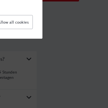
s?
5 Stunden
ertagen
?