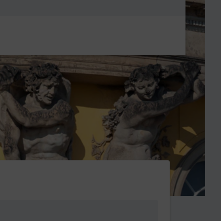
Metanavigatio