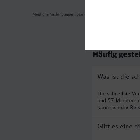
Mögliche Verbindungen, Stand: 2026-08-01 00:28
Häufig geste
Was ist die s
Die schnellste Ve
und 57 Minuten m
kann sich die Rei
Gibt es eine 