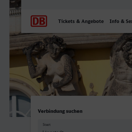
Hauptnavigation
Tickets & Angebote
Info & Se
Lippstadt - Potsdam Hbf (S
Verbindung suchen
Start