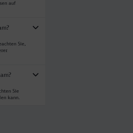
sen auf
dam?
eachten Sie,
erer
dam?
chten Sie
den kann.