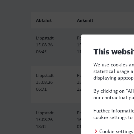
Abfahrt
Ankunft
Lippstadt
Potsdam Hbf (S)
15.08.26
15.08.26
06:45
11:42
Lippstadt
Potsdam Hbf
15.08.26
15.08.26
06:31
12:29
Lippstadt
Potsdam Hbf
15.08.26
16.08.26
18:32
01:23