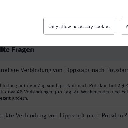
llte Fragen
chnellste Verbindung von Lippstadt nach Potsda
rbindung mit dem Zug von Lippstadt nach Potsdam beträgt 
it etwa 48 Verbindungen pro Tag. An Wochenenden und Fei
sezeit ändern.
direkte Verbindung von Lippstadt nach Potsdam?