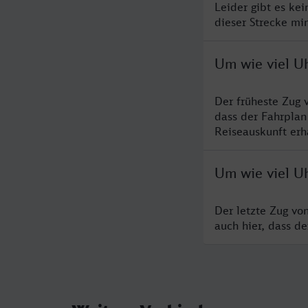
Leider gibt es ke
dieser Strecke mi
Um wie viel U
Der früheste Zug 
dass der Fahrplan
Reiseauskunft erha
Um wie viel U
Der letzte Zug vo
auch hier, dass d