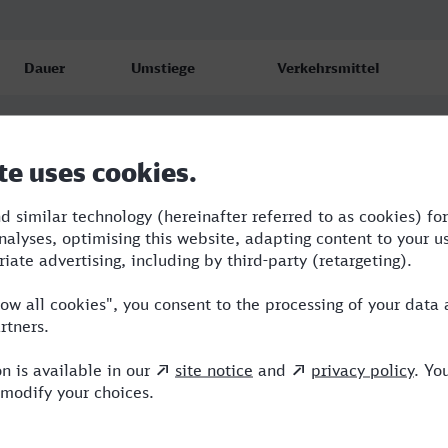
Dauer
Umstiege
Verkehrsmittel
4:57
4
S,ERB,SBH,ICE
5:58
3
RB,OE,NX,ICE
6:51
3
RB,RE,NX,ICE