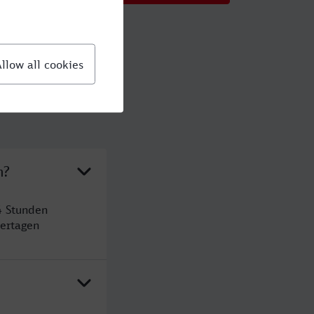
m?
4 Stunden
ertagen