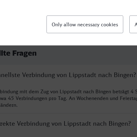
llte Fragen
hnellste Verbindung von Lippstadt nach Bingen?
rbindung mit dem Zug von Lippstadt nach Bingen beträgt 4
twa 45 Verbindungen pro Tag. An Wochenenden und Feierta
 ändern.
direkte Verbindung von Lippstadt nach Bingen?