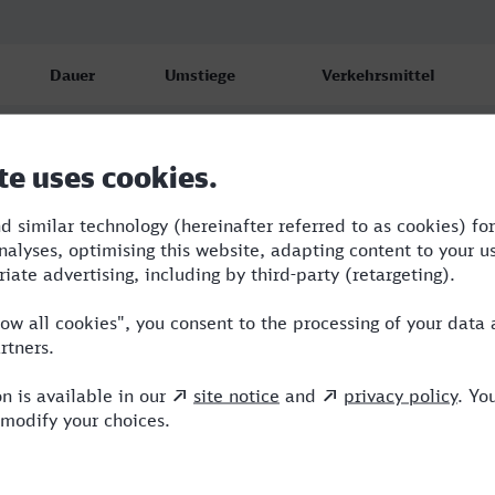
Dauer
Umstiege
Verkehrsmittel
4:15
2
VLX,NX,IC
4:52
2
NX,TR
5:01
3
NX,ICE,TR,VIA