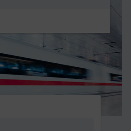
Metanavigatio