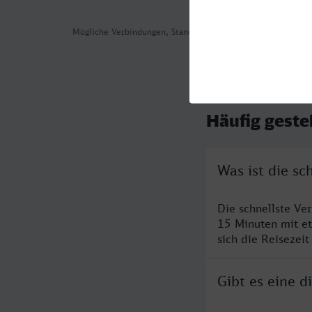
Mögliche Verbindungen, Stand: 2026-08-06 05:49
Häufig geste
Was ist die sc
Die schnellste Ve
15 Minuten mit e
sich die Reisezeit
Gibt es eine 