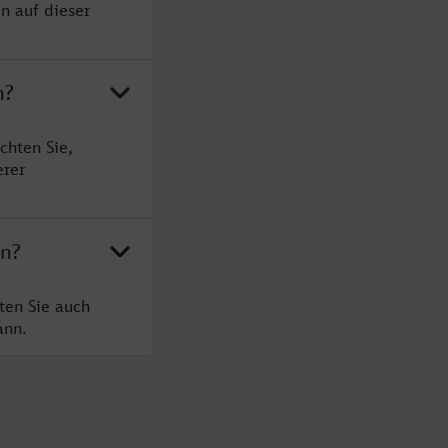
n auf dieser
n?
chten Sie,
erer
en?
ten Sie auch
ann.