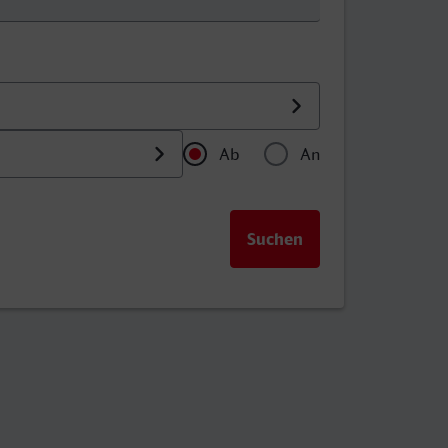
Ab
An
Uhrzeit als Abfahrtszeitpu
Uhrzeit als Anku