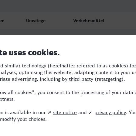
er
Umstiege
Verkehrsmittel
2
ICE
1
NX,ICE
8
3
RE,NX,ICE