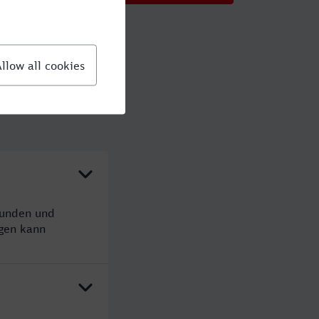
tunden und
gen kann