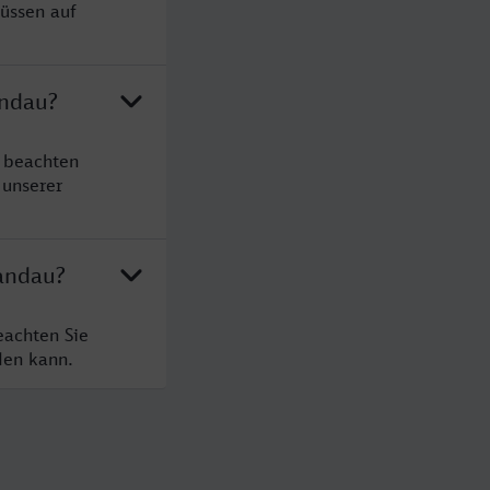
üssen auf
andau?
e beachten
 unserer
Landau?
eachten Sie
den kann.