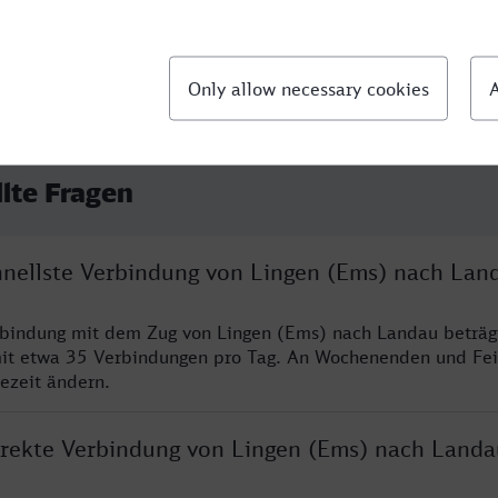
llte Fragen
chnellste Verbindung von Lingen (Ems) nach Lan
rbindung mit dem Zug von Lingen (Ems) nach Landau beträg
it etwa 35 Verbindungen pro Tag. An Wochenenden und Fei
sezeit ändern.
direkte Verbindung von Lingen (Ems) nach Landa