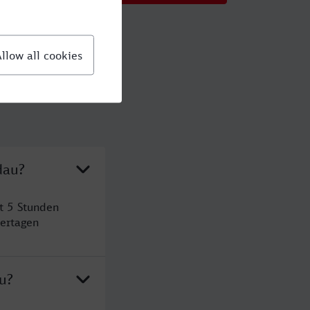
dau?
t 5 Stunden
ertagen
u?