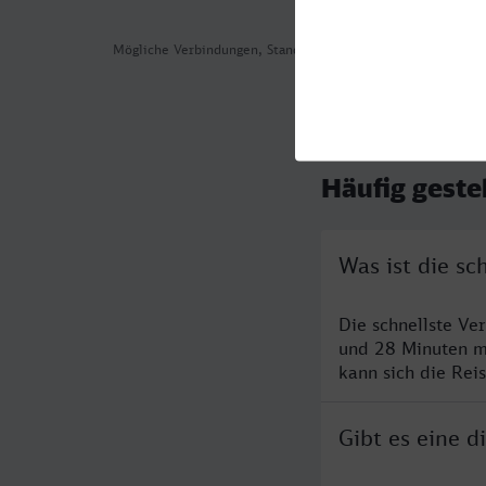
Mögliche Verbindungen, Stand: 2026-08-05 11:38
Häufig geste
Was ist die s
Die schnellste Ve
und 28 Minuten m
kann sich die Rei
Gibt es eine 