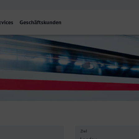
rvices
Geschäftskunden
lz) Hbf
Ziel