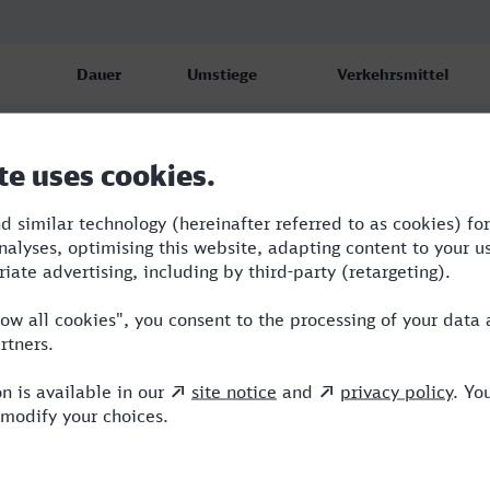
Dauer
Umstiege
Verkehrsmittel
5:28
3
RB,WFB,RE,ICE
6:15
3
RB,WFB,RE,ICE
11:09
3
RB,WFB,RE,ICE