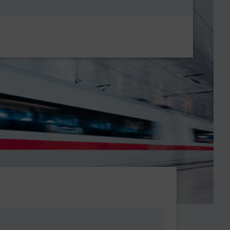
Metanavigatio