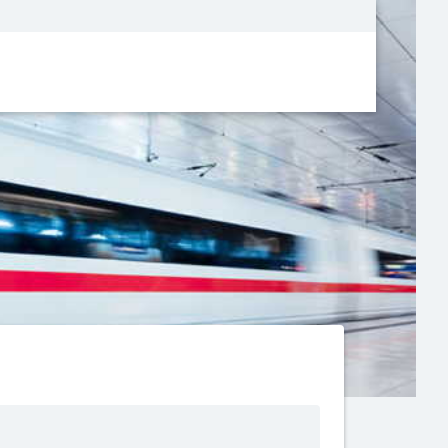
Metanavigatio