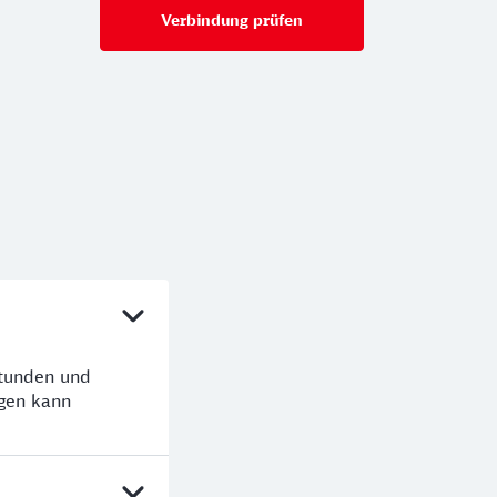
Verbindung prüfen
für Preise ab 34,99 €
Stunden und
gen kann