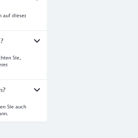
n auf dieser
n?
hten Sie,
erer
n?
en Sie auch
ann.