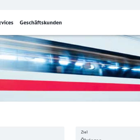
rvices
Geschäftskunden
ensee) - Öhringen Hbf
Ziel