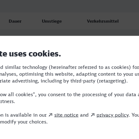
Dauer
Umstiege
Verkehrsmittel
3:58
1
RE,ICE
4:23
1
RE,ICE
4:16
3
RB,RE,ARV