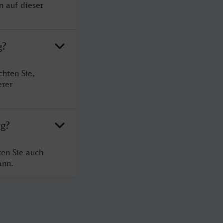
n auf dieser
g?
hten Sie,
erer
rg?
ten Sie auch
ann.