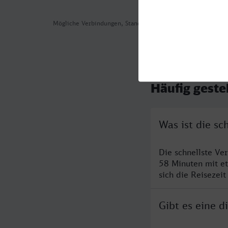
Mögliche Verbindungen, Stand: 2026-08-04 07:34
Häufig geste
Was ist die s
Die schnellste Ve
58 Minuten mit e
sich die Reisezeit
Gibt es eine 