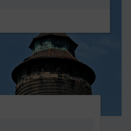
Metanavigatio