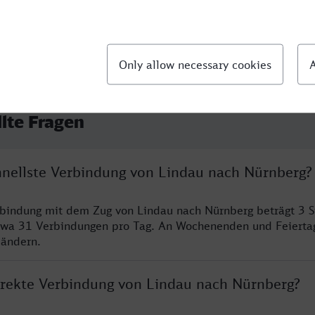
llte Fragen
chnellste Verbindung von Lindau nach Nürnberg?
rbindung mit dem Zug von Lindau nach Nürnberg beträgt 3 
twa 31 Verbindungen pro Tag. An Wochenenden und Feierta
 ändern.
direkte Verbindung von Lindau nach Nürnberg?