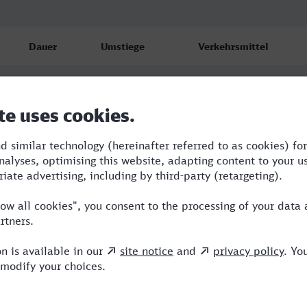
Dauer
Umstiege
Verkehrsmittel
8:00
2
RE,ICE
9:30
3
RE,ICE,NX
11:51
4
WFB,RE,ICE