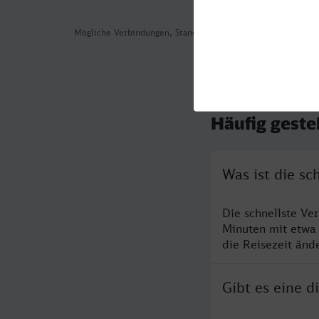
Mögliche Verbindungen, Stand: 2026-08-06 01:34
Häufig geste
Was ist die s
Die schnellste Ve
Minuten mit etwa
die Reisezeit änd
Gibt es eine 