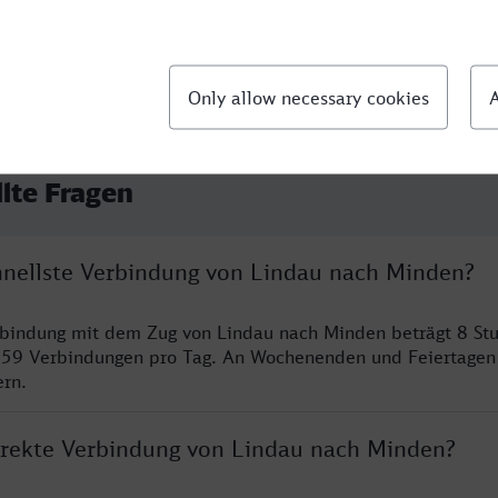
llte Fragen
chnellste Verbindung von Lindau nach Minden?
rbindung mit dem Zug von Lindau nach Minden beträgt 8 St
 59 Verbindungen pro Tag. An Wochenenden und Feiertagen 
ern.
direkte Verbindung von Lindau nach Minden?