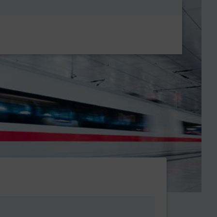
Metanavigatio