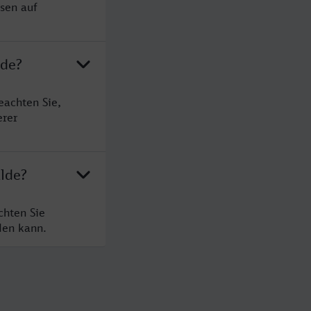
sen auf
lde?
eachten Sie,
erer
alde?
chten Sie
den kann.