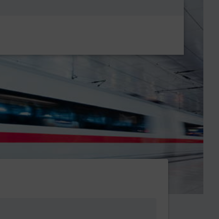
Metanavigatio