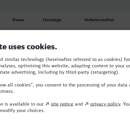
Dauer
Umstiege
Verkehrsmittel
8:08
3
RE,ICE
9:02
2
RE,ICE
11:02
2
RE,ICE