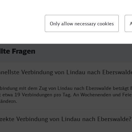
llte Fragen
chnellste Verbindung von Lindau nach Eberswald
rbindung mit dem Zug von Lindau nach Eberswalde beträgt 
t etwa 19 Verbindungen pro Tag. An Wochenenden und Feie
 ändern.
direkte Verbindung von Lindau nach Eberswalde?