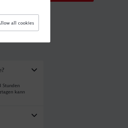
e?
8 Stunden
rtagen kann