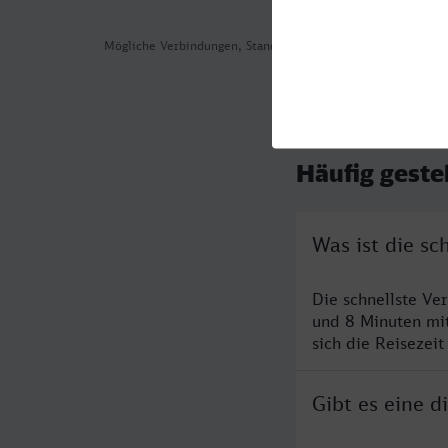
Mögliche Verbindungen, Stand: 2026-08-04 01:10
Häufig geste
Was ist die s
Die schnellste Ve
und 8 Minuten mi
sich die Reisezeit
Gibt es eine 