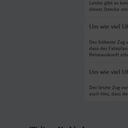
Leider gibt es ke
dieser Strecke mi
Um wie viel U
Der früheste Zug 
dass der Fahrplan
Reiseauskunft erha
Um wie viel U
Der letzte Zug vo
auch hier, dass d