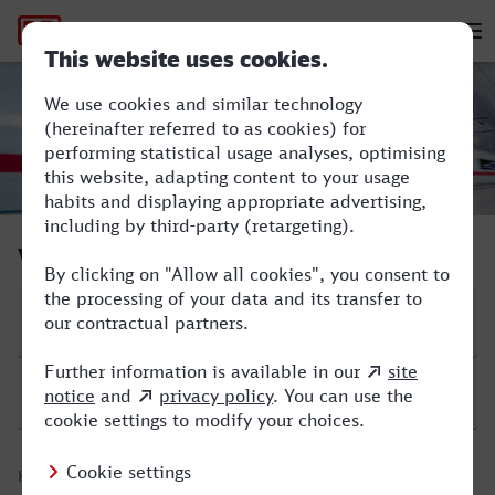
Hauptnavigation
M
Leipzig Hbf - Recklinghausen Hbf
Verbindung suchen
Start
Ziel
Hinfahrt