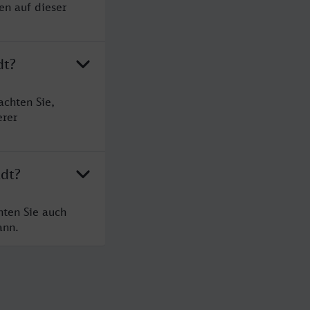
en auf dieser
dt?
achten Sie,
erer
adt?
hten Sie auch
ann.