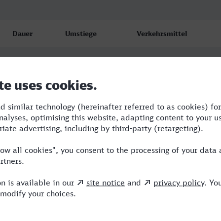
Dauer
Umstiege
Verkehrsmittel
2:31
1
ICE
2:31
1
ICE
3:11
1
ICE