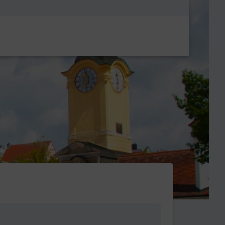
Metanavigatio