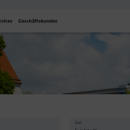
rvices
Geschäftskunden
f
Ziel