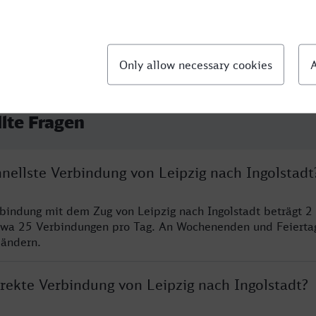
llte Fragen
hnellste Verbindung von Leipzig nach Ingolstadt
rbindung mit dem Zug von Leipzig nach Ingolstadt beträgt 2
twa 25 Verbindungen pro Tag. An Wochenenden und Feierta
 ändern.
irekte Verbindung von Leipzig nach Ingolstadt?