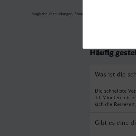
Mögliche Verbindungen, Stand: 2026-08-05 08:28
Häufig geste
Was ist die sc
Die schnellste Ve
31 Minuten mit e
sich die Reisezeit
Gibt es eine d