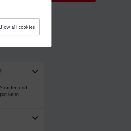
?
 Stunden und
gen kann